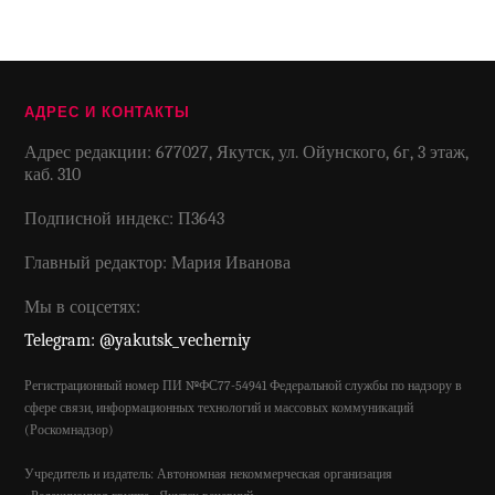
АДРЕС И КОНТАКТЫ
Адрес редакции: 677027, Якутск, ул. Ойунского, 6г, 3 этаж,
каб. 310
Подписной индекс: П3643
Главный редактор: Мария Иванова
Мы в соцсетях:
Telegram: @yakutsk_vecherniy
Регистрационный номер ПИ №ФС77-54941 Федеральной службы по надзору в
сфере связи, информационных технологий и массовых коммуникаций
(Роскомнадзор)
Учредитель и издатель: Автономная некоммерческая организация