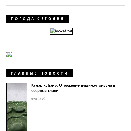
ПОГОДА СЕГОДНЯ
ГЛАВНЫЕ НОВОСТИ
Күлэр күhэҥэ. Отражение души-кут ойууна в
озёрной глади
09.08.2026