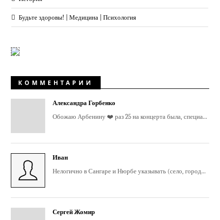
Будьте здоровы! | Медицина | Психология
КОММЕНТАРИИ
Александра Горбенко
Обожаю Арбенину ❤️ раз 25 на концерта была, специа...
Иван
Нелогично в Сангаре и Нюрбе указывать (село, город...
Сергей Жомир