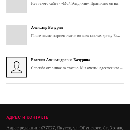
Нет такого сайта - «Мой Эльдикан». Правильно он на...
Алексанр Бачурин
После комментариев статьи во всех газетах дочку Ба...
Евгения Александровна Бачурина
Спасибо огромное за статью. Мы очень надеемся что ...
АДРЕС И КОНТАКТЫ
Адрес редакции: 677027, Якутск, ул. Ойунского, 6г, 3 этаж,