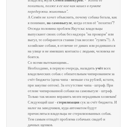
Владелец Жули
Семен Винокуров:
-
"Когда ее
похитили, позже я ее кое-как нашел в пункте
передержки животных".
А Семён не хочет объяснить, почему собака бегала, как
я понимаю,
на самовыгуле
, когда отлов её "похитил"?
Отсюда половина проблем Якутска: владельцы
выпускают своих собак без надзора "на прокорм" или
выгул, те собираются стаями (так веселее "гулять"!). А
хозяйские собаки, в отличие от диких или родившихся
на улице и не имевших контакта с людьми, человека не
боятся.
Со всеми вытекающими...
Необходимо, в первую очередь, наладить
учёт
всех
владельческих собак с обязательным чипированием за
счёт бюджета (цена чипа - меньше ста рублей, кстати,
при закупке оптом). За отсутствие чипа - штраф. При
отлове чипированной собаки на самовыгуле - штраф.
Только так можно вправить мозги нерадивым хозяевам!
Следующий шаг -
стерилизация
сук за счёт бюджета. И
налог на заводчиков, куда автоматом будут
причисляться владельцы не стерилизованных собак.
Тем самым отпадёт проблема собачьих свадеб и
дачных щенков.