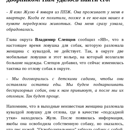
-
Я взял Жулю 4 января из ППЖ. Она проживает у меня в
квартире. Когда ее похитили, позже я ее кое-как нашел в
пункте передержки животных. Она меня сразу узнала,
обрадовалась.
Глава округа
Владимир Слепцов
сообщил «ЯВ», что в
настоящее время ловушка для собак, которую разломала
женщина с кувалдой, не действует. Так, в округе две
мобильные ловушки и этот вольер, на который возлагали
большие надежды. Слепцов добавил, что сейчас изменилась
тактика по отлову собак в округе.
-
Мы договорились с детскими садами, чтобы они
оставляли остатки еды. Мы будем подкармливать
беспризорных собак, они к нам привыкнут, а после мы их
отловим. Так будет проще.
Напомним, что в выходные неизвестная женщина разломала
кувалдой ловушку для отлова, где в качестве «подсадной
утки» находилась Жуля. После появилась информация,
якобы она освободила собственную собаку, но оказалось,
что пес чужой. "Освободительница" забрала собаку с собой,