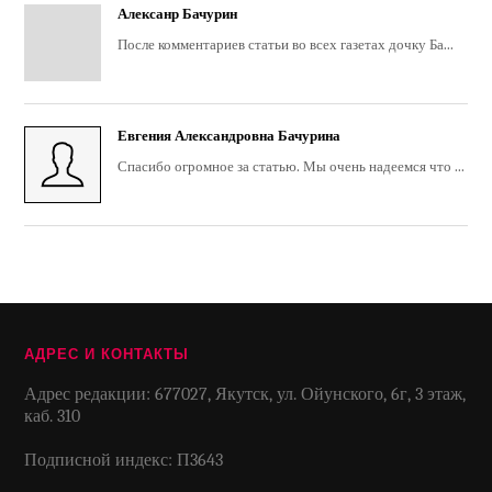
Алексанр Бачурин
После комментариев статьи во всех газетах дочку Ба...
Евгения Александровна Бачурина
Спасибо огромное за статью. Мы очень надеемся что ...
АДРЕС И КОНТАКТЫ
Адрес редакции: 677027, Якутск, ул. Ойунского, 6г, 3 этаж,
каб. 310
Подписной индекс: П3643