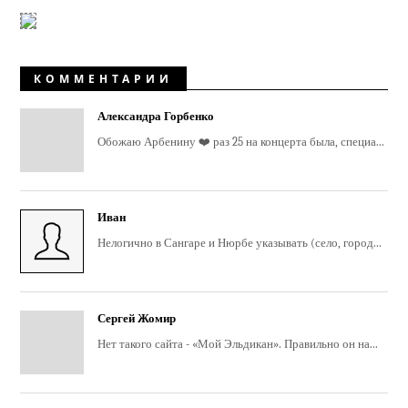
КОММЕНТАРИИ
Александра Горбенко
Обожаю Арбенину ❤️ раз 25 на концерта была, специа...
Иван
Нелогично в Сангаре и Нюрбе указывать (село, город...
Сергей Жомир
Нет такого сайта - «Мой Эльдикан». Правильно он на...