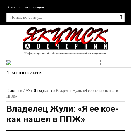
Вход
Регистрация
Информационный, общественно-политический еженедельник
МЕНЮ САЙТА
Главная
»
2022
»
Январь
»
19
» Владелец Жули: «Я ее кое-как нашел в
ППЖ»
Владелец Жули: «Я ее кое-
как нашел в ППЖ»