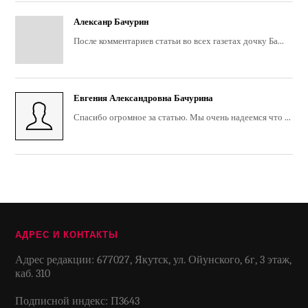
Алексанр Бачурин
После комментариев статьи во всех газетах дочку Ба...
Евгения Александровна Бачурина
Спасибо огромное за статью. Мы очень надеемся что ...
АДРЕС И КОНТАКТЫ
Адрес редакции: 677027, Якутск, ул. Ойунского, 6г, 3 этаж,
каб. 310
Подписной индекс: П3643