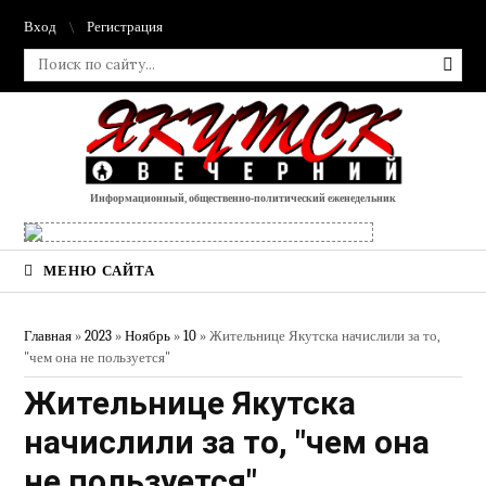
Вход
Регистрация
Информационный, общественно-политический еженедельник
МЕНЮ САЙТА
Главная
»
2023
»
Ноябрь
»
10
» Жительнице Якутска начислили за то,
"чем она не пользуется"
Жительнице Якутска
начислили за то, "чем она
не пользуется"