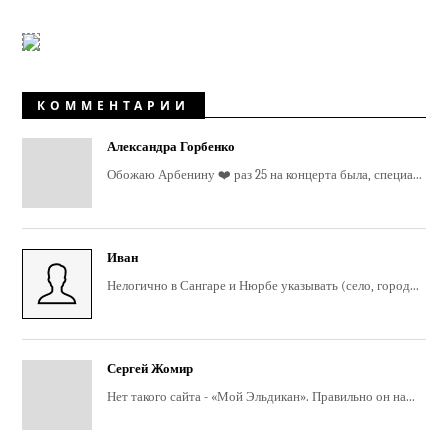
КОММЕНТАРИИ
Александра Горбенко
Обожаю Арбенину ❤️ раз 25 на концерта была, специа...
Иван
Нелогично в Сангаре и Нюрбе указывать (село, город...
Сергей Жомир
Нет такого сайта - «Мой Эльдикан». Правильно он на...