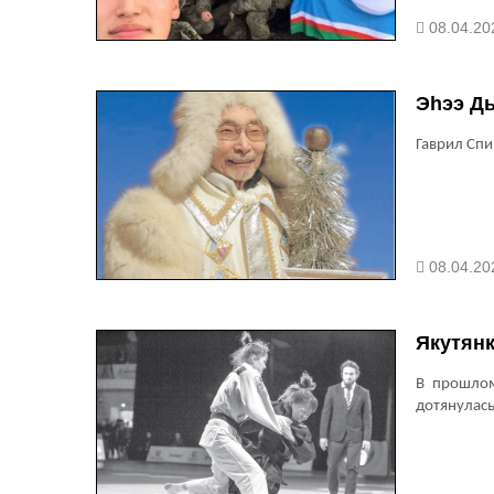
08.04.20
Эhээ Дь
Гаврил Спи
08.04.20
Якутянк
В прошло
дотянулась