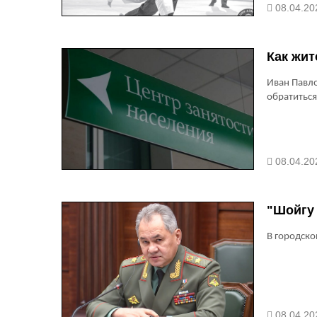
08.04.20
Как жит
Иван Павло
обратиться
08.04.20
"Шойгу 
В городско
08.04.20