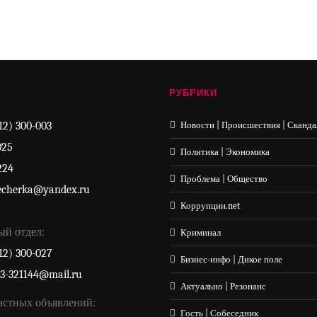
РУБРИКИ
12) 300-003
Новости | Происшествия | Сканда
025
Политика | Экономика
224
Проблема | Общество
echerka@yandex.ru
Коррупции.net
ый отдел:
Криминал
12) 300-027
Бизнес-инфо | Дикое поле
33-321144@mail.ru
Актуально | Резонанс
астных объявлений:
Гость | Собеседник