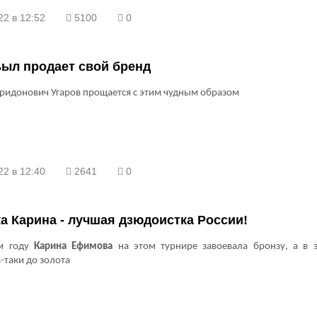
22 в 12:52
5100
0
ыл продает свой бренд
ридонович Угаров прощается с этим чудным образом
22 в 12:40
2641
0
а Карина - лучшая дзюдоистка России!
м году
Карина Ефимова
на этом турнире завоевала бронзу, а в 
-таки до золота