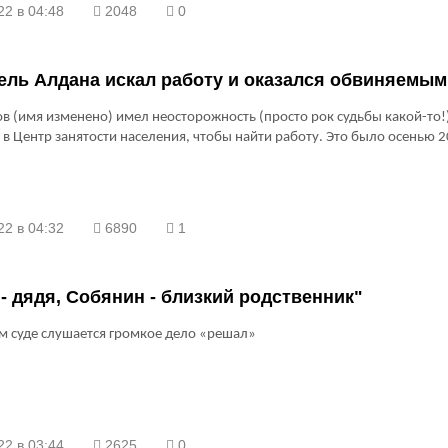
22 в 04:48
2048
0
ель Алдана искал работу и оказался обвиняемым
в (имя изменено) имел неосторожность (просто рок судьбы какой-то!
 в Центр занятости населения, чтобы найти работу. Это было осенью 2
22 в 04:32
6890
1
- дядя, Собянин - близкий родственник"
м суде слушается громкое дело «решал»
22 в 03:44
2625
0