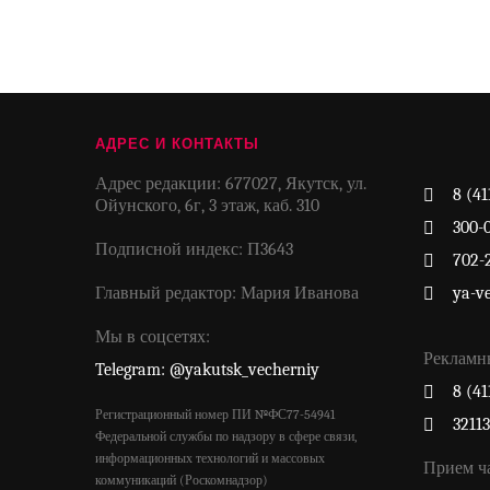
АДРЕС И КОНТАКТЫ
Адрес редакции: 677027, Якутск, ул.
8 (41
Ойунского, 6г, 3 этаж, каб. 310
300-
Подписной индекс: П3643
702-
Главный редактор: Мария Иванова
ya-v
Мы в соцсетях:
Рекламн
Telegram: @yakutsk_vecherniy
8 (41
Регистрационный номер ПИ №ФС77-54941
3211
Федеральной службы по надзору в сфере связи,
информационных технологий и массовых
Прием ч
коммуникаций (Роскомнадзор)