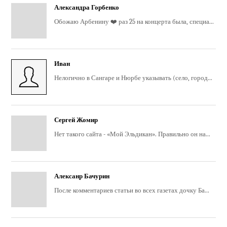
Александра Горбенко
Обожаю Арбенину ❤️ раз 25 на концерта была, специа...
Иван
Нелогично в Сангаре и Нюрбе указывать (село, город...
Сергей Жомир
Нет такого сайта - «Мой Эльдикан». Правильно он на...
Алексанр Бачурин
После комментариев статьи во всех газетах дочку Ба...