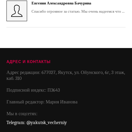
Евгения Александровна Бачурина
Спасибо огромное за статью. Мы очень надеемся что ...
АДРЕС И КОНТАКТЫ
Адрес редакции: 677027, Якутск, ул. Ойунского, 6г, 3 этаж,
каб. 310
Подписной индекс: П3643
Главный редактор: Мария Иванова
Мы в соцсетях:
Telegram: @yakutsk_vecherniy