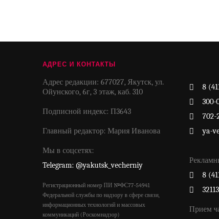
АДРЕС И КОНТАКТЫ
Адрес редакции: 677027, Якутск, ул.
8 (41
Ойунского, 6г, 3 этаж, каб. 310
300-
Подписной индекс: П3643
702-
Главный редактор: Мария Иванова
ya-v
Мы в соцсетях:
Рекламн
Telegram: @yakutsk_vecherniy
8 (41
Регистрационный номер ПИ №ФС77-54941
3211
Федеральной службы по надзору в сфере связи,
информационных технологий и массовых
Прием ч
коммуникаций (Роскомнадзор)