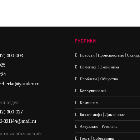
РУБРИКИ
12) 300-003
Новости | Происшествия | Сканда
025
Политика | Экономика
224
Проблема | Общество
echerka@yandex.ru
Коррупции.net
ый отдел:
Криминал
12) 300-027
Бизнес-инфо | Дикое поле
33-321144@mail.ru
Актуально | Резонанс
астных объявлений:
Гость | Собеседник