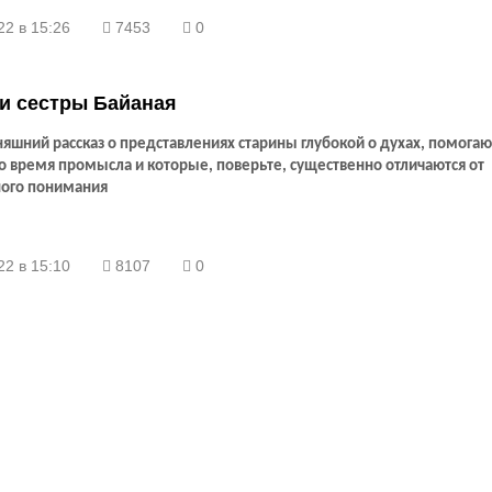
22 в 15:26
7453
0
и сестры Байаная
яшний рассказ о представлениях старины глубокой о духах, помога
о время промысла и которые, поверьте, существенно отличаются от
ого понимания
22 в 15:10
8107
0