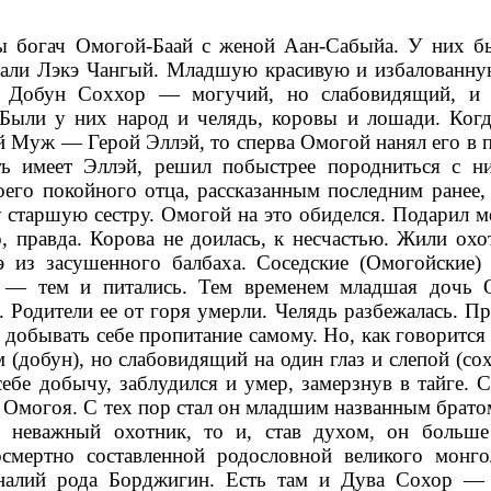
ы богач Омогой-Баай с женой Аан-Сабыйа. У них б
али Лэкэ Чангый. Младшую красивую и избалованну
 Добун Соххор — могучий, но слабовидящий, и 
Были у них народ и челядь, коровы и лошади. Когд
й Муж — Герой Эллэй, то сперва Омогой нанял его в п
ть имеет Эллэй, решил побыстрее породниться с н
оего покойного отца, рассказанным последним ранее,
ду старшую сестру. Омогой на это обиделся. Подарил 
о, правда. Корова не доилась, к несчастью. Жили охо
э из засушенного балбаха. Соседские (Омогойские)
х — тем и питались. Тем временем младшая дочь 
. Родители ее от горя умерли. Челядь разбежалась. П
добывать себе пропитание самому. Но, как говорится 
 (добун), но слабовидящий на один глаз и слепой (со
себе добычу, заблудился и умер, замерзнув в тайге. 
 Омогоя. С тех пор стал он младшим названным брато
 неважный охотник, то и, став духом, он больш
смертно составленной родословной великого монго
оналий рода Борджигин. Есть там и Дува Сохор —