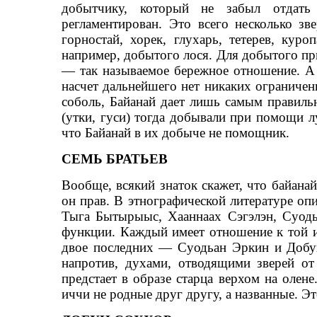
добытчику, который не забыл отдать
регламентирован. Это всего несколько зве
горностай, хорек, глухарь, тетерев, кур
например, добытого лося. Для добытого пр
— так называемое бережное отношение. А е
насчет дальнейшего нет никаких ограничени
соболь, Байанай дает лишь самым правил
(утки, гуси) тогда добывали при помощи лу
что Байанай в их добыче не помощник.
СЕМЬ БРАТЬЕВ
Вообще, всякий знаток скажет, что байан
он прав. В этнографической литературе о
Тыга Бытырыыс, Хааннаах Сэгэлэн, Cуод
функции. Каждый имеет отношение к той и
двое последних — Суодьан Эркин и Добу
напротив, духами, отводящими зверей от
предстает в образе старца верхом на оле
иччи не родные друг другу, а названные. Э