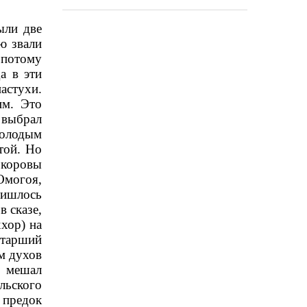
ыли две
ю звали
потому
а в эти
астухи.
им. Это
 выбрал
молодым
той. Но
 коровы
Омогоя,
ришлось
в сказе,
ххор) на
Старший
м духов
е мешал
льского
 предок