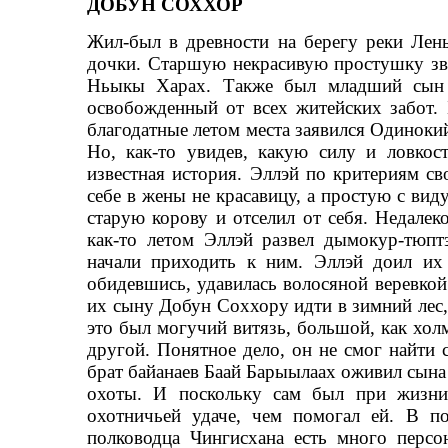
ДОБУН СОХХОР
Жил-был в древности на берегу реки Лен
дочки. Старшую некрасивую простушку зв
Ньыкы Харах. Также был младший сын
освобожденный от всех житейских забот. 
благодатные летом места заявился Одиноки
Но, как-то увидев, какую силу и ловкос
известная история. Эллэй по критериям св
себе в жены не красавицу, а простую с ви
старую корову и отселил от себя. Недалек
как-то летом Эллэй развел дымокур-тюпт
начали приходить к ним. Эллэй доил и
обидевшись, удавилась волосяной веревкой
их сыну Добун Соххору идти в зимний лес, 
это был могучий витязь, большой, как холм
другой. Понятное дело, он не смог найти 
брат байанаев Баай Барыылаах оживил сына
охоты. И поскольку сам был при жизни
охотничьей удаче, чем помогал ей. В по
полководца Чингисхана есть много перс