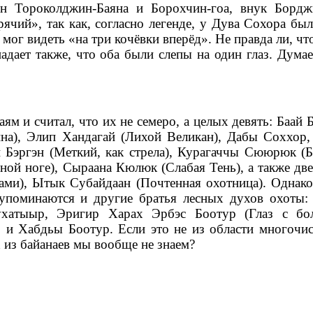
ын Тороколджин-Баяна и Борохчин-гоа, внук Бордж
ячий», так как, согласно легенде, у Дува Сохора был
, мог видеть «на три кочёвки вперёд». Не правда ли, ч
дает также, что оба были слепы на один глаз. Думает
ям и считал, что их не семеро, а целых девять: Баай 
а), Элип Хандагай (Лихой Великан), Дабы Соххор,
й Бэргэн (Меткий, как стрела), Курагаччы Сююрюк (Б
ой ноге), Сыраана Кюлюк (Слабая Тень), а также две
ми), Ытык Субайдаан (Почтенная охотница). Однако
 упоминаются и другие братья лесных духов охоты:
бухатыыр, Эригир Харах Эрбэс Боотур (Глаз с б
 и Хабдьы Боотур. Если это не из области многочи
х из байанаев мы вообще не знаем?