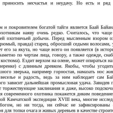
приносить несчастья и неудачу. Но есть и ряд
м и покровителем богатой тайги является Баай Байан
хотникам наяву очень редко. Считалось, что чащ
ошей охотничьей добычи. Перед мысленным взором о
грюмый, правда) старец, обросший седыми волосами, 
 его за якута, но чаще всего он появляется (в истор
 заметно по чертам лица, говору, а также одежде, сн
костюма). Ездит верхом на олене, может опираться на
черенке) с длинным древком. Якобы, чтобы угодит
шного зверька, например горностая, намазать нос жи
веселье и радость, ведь за ним наблюдает сам Ба
того зависит дальнейшая промысловая удача. Завидев 
ит торжествующие заклинания и даже, высоко подскочи
для современного охотника покажется диким поведение
ой Камчатской экспедиции XVIII века, многие исслед
богом, но ни тогда, ни сейчас не зафиксированы
я для топки очага и живых деревьев в качестве строи