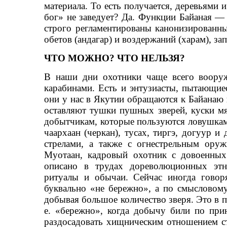
материала. То есть получается, деревьями 
бог» не заведует? Да. Функции Байаная —
строго регламентированы канонизированн
обетов (андагар) и воздержаний (харам), зап
ЧТО МОЖНО? ЧТО НЕЛЬЗЯ?
В наши дни охотники чаще всего воору
карабинами. Есть и энтузиасты, пытающие
они у нас в Якутии обращаются к Байанаю
оставляют тушки пушных зверей, куски мя
добытчикам, которые пользуются ловушками:
чаархаан (черкан), тусах, тиргэ, догуур и
стрелами, а также с огнестрельным ору
Муотаан, кадровый охотник с довоенных 
описано в трудах дореволюционных этн
ритуалы и обычаи. Сейчас иногда говорят
буквально «не бережно», а по смысловому
добывая большое количество зверя. Это в 
е. «бережно», когда добычу били по при
раздосадовать хищническим отношением ст