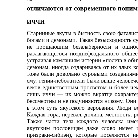
отличаются от современного поним
ИЧЧИ
Старинные якуты в бытность свою фаталиста
богами и демонами. Такая безысходность с
не прощающим безалаберности и ошиб
разлагающегося позднефеодального общест
устраивая камланиям истерии «полета в об
демонам, иногда отдариваясь от их злых ко
тоже были довольно суровыми созданиями
ему: гении-небожители были выше человече
веков единственным просветом и более че
лишь иччи — их можно вкратце охарактер
бессмертны и не подчиняются никому. Они
в этом суть якутского верования. Люди в
Каждая гора, перевал, долина, местность, р
Также части тела каждого человека име
якутским пословицам даже слово имеет 
призраки-сибиэн), которые поселяются и