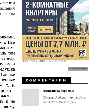
 «лесной
ношения
плексом
овками,
ми. Все
маслом,
ишь тем
стрел),
луком и
дедушка
РЕКЛАМА
 Так же
аненные
КОММЕНТАРИИ
 (т. е.
релять,
Александра Горбенко
ыс», т.
Обожаю Арбенину ❤️ раз 25 на
ть и не
концерта была, специа...
чливому