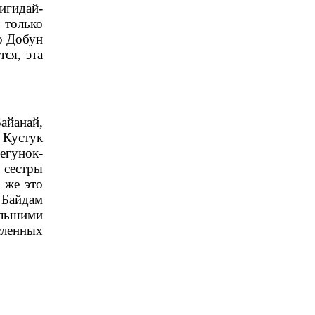
игидай-
 только
то Добун
ся, эта
Байанай,
 Кустук
егунок-
 сестры
 же это
 Байдам
ольшими
сленных