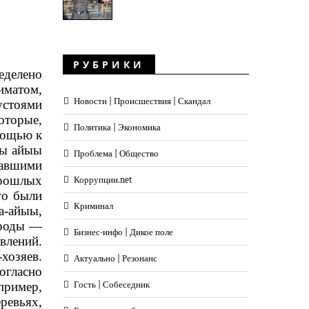
РУБРИКИ
еделено
иматом,
Новости | Происшествия | Скандал
стоями
оторые,
Политика | Экономика
мощью к
цы айыы
Проблема | Общество
гавшими
прошлых
Коррупции.net
го были
Криминал
а-айыы,
ироды —
Бизнес-инфо | Дикое поле
влений.
-хозяев.
Актуально | Резонанс
огласно
пример,
Гость | Собеседник
ревьях,