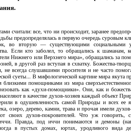
ания.
ми считали: все, что ни происходит, заранее предопр
удьбы предопределялась в первую очередь суровым кл
ок, во вторую — существующими социальными у
ва. Если кто заболел, то обращались к шаманам, к
ители Нижнего или Верхнего мира», обращались за по
зней, в другой раз вступая в схватку. Божества-твор
, не всегда слушавшими просителя и не часто помо
ской суеты... В мифологической картине мира якута 
м близкими помощниками из мира сверхъестественно
изовать как «духи-помощники». Они, как и божеств
 населяют в качестве духов-хозяев каждый объект Пр
ерили в одушевленность самой Природы и всех ее я
ека, озеро, дерево, камни, трава и прочая имели духов
ют своих духов-покровителей. Что уж говорить, с
иччи. Правда, под иччи понимаются и демоны (на
ногда в пустых домах, юртах, уродливого вида де