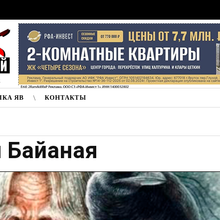
к
ЛКА ЯВ
КОНТАКТЫ
ы Байаная