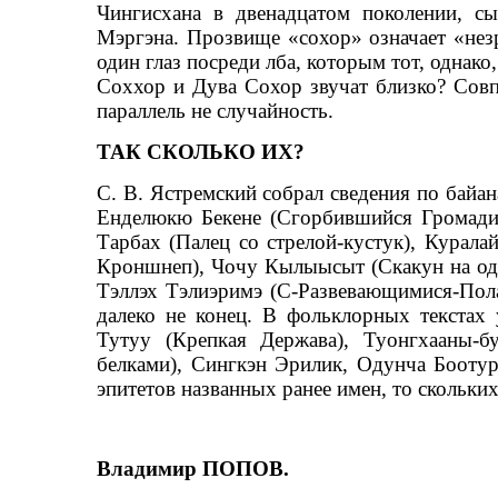
Чингисхана в двенадцатом поколении, с
Мэргэна. Прозвище «сохор» означает «незр
один глаз посреди лба, которым тот, однако
Соххор и Дува Сохор звучат близко? Совпа
параллель не случайность.
ТАК СКОЛЬКО ИХ?
С. В. Ястремский собрал сведения по байана
Енделюкю Бекене (Сгорбившийся Громадин
Тарбах (Палец со стрелой-кустук), Курала
Кроншнеп), Чочу Кылыысыт (Скакун на одн
Тэллэх Тэлиэримэ (С-Развевающимися-Пола
далеко не конец. В фольклорных текстах
Тутуу (Крепкая Держава), Туонгхааны-
белками), Сингкэн Эрилик, Одунча Боотур
эпитетов названных ранее имен, то скольки
Владимир ПОПОВ.