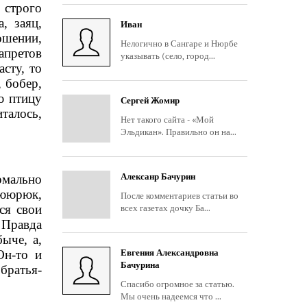
строго
, заяц,
Иван
ошении,
Нелогично в Сангаре и Нюрбе
апретов
указывать (село, город...
сту, то
, бобер,
ю птицу
Сергей Жомир
талось,
Нет такого сайта - «Мой
Эльдикан». Правильно он на...
Алексанр Бачурин
рмально
Сююрюк,
После комментариев статьи во
ся свои
всех газетах дочку Ба...
 Правда
ыче, а,
Он-то и
Евгения Александровна
Бачурина
братья-
Спасибо огромное за статью.
Мы очень надеемся что ...