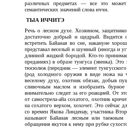
различных предметах — все это может 
семантических значений слова иччи.
ТЫА ИЧЧИТЭ
Речь о лесном духе. Хозяином, защитнико
достаточно добрый и щедрый. Видится о
встретить Байаная во сне, накануне хор
представал веселый и шумный (иногда и у
длинной жидкой бородой. Кто-то принимает
преданиях) в образе тунгуса (эвенка). Это
тюсюлюк (передник — элемент тунгусского 
(род холодного оружия в виде ножа на 
веселому духу, охотник обязан, добыв пу
сливочным маслом и изобразить бурное 
внимательно следит за его реакцией. От э
от самострела-айа сохатого, охотник крич
на сохатого верхом, хохочет. Это сейчас 
со времен Якова Линденау, участника Втор
называют Байаная лесным или таежным 
обращения якутов к нему при рубке сухосто