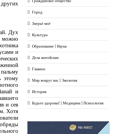
Гражданское общество
 других
Город
Зверьё моё
ай. Дух
Культура
е можно
хотника
Образование | Наука
усами и
ических
Дела житейские
абженной
Главное
 пальму
ь этому
Мир вокруг нас | Экология
вотного
йанай и
История
павшего
Будьте здоровы! | Медицина | Психология
в и сев
м. Хотя
ователи
 обряды
тельного