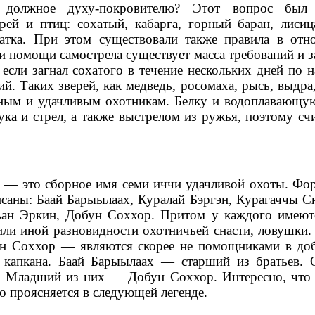
 должное духу-покровителю? Этот вопрос был 
рей и птиц: сохатый, кабарга, горный баран, лисица
опатка. При этом существовали также правила в отн
и помощи самострела существует масса требований и з
сли загнал сохатого в течение нескольких дней по на
й. Таких зверей, как медведь, росомаха, рысь, выдра
ьным и удачливым охотникам. Белку и водоплавающу
ка и стрел, а также выстрелом из ружья, поэтому счи
ай — это сборное имя семи иччи удачливой охоты. Фо
писаны: Баай Барыылаах, Куралай Бэргэн, Курагаччы 
ьан Эркин, Добун Соххор. Притом у каждого имеют
ли иной разновидности охотничьей снасти, ловушки.
н Соххор — являются скорее не помощниками в доб
 капкана. Баай Барыылаах — старший из братьев. 
не. Младший из них — Добун Соххор. Интересно, что 
то проясняется в следующей легенде.