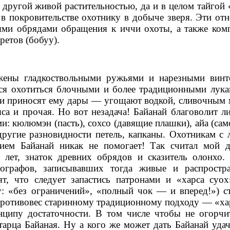
и другой живой растительностью, да и в целом тайгой
 в покровительстве охотнику в добыче зверя. Эти от
ыми обрядами обращения к иччи охоты, а также ком
ретов (бобуу).
жены гладкоствольными ружьями и нарезными винт
ся охотиться блочными и более традиционными лука
 и приносят ему дары — угощают водкой, сливочным 
са и прочая. Но вот незадача! Байанай благоволит л
 кюлюмэн (пасть), сохсо (давящие плашки), айа (само
 другие разновидности петель, капканы. Охотникам с 
жием Байанай никак не помогает! Так считал мой 
лет, знаток древних обрядов и сказитель олонхо.
ографов, записывавших тогда живые и распростр
, что следует запастись патронами и «харса суох»
: «без ограничений», «полный чок — и вперед!») ст
противовес старинному традиционному подходу — «хар
нципу достаточности. В том числе чтобы не огорчи
арца Байаная. Ну а кого же может дать Байанай уда