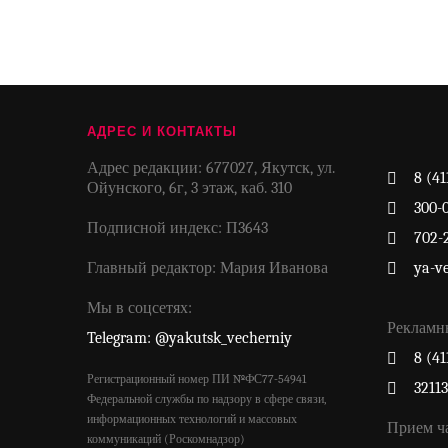
АДРЕС И КОНТАКТЫ
Адрес редакции: 677027, Якутск, ул.
8 (41
Ойунского, 6г, 3 этаж, каб. 310
300-
Подписной индекс: П3643
702-
Главный редактор: Мария Иванова
ya-v
Мы в соцсетях:
Рекламн
Telegram: @yakutsk_vecherniy
8 (41
Регистрационный номер ПИ №ФС77-54941
3211
Федеральной службы по надзору в сфере связи,
информационных технологий и массовых
Прием ч
коммуникаций (Роскомнадзор)