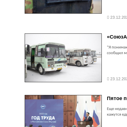
23.12.20
«СоюзА
"Я понимаю
сообщил м
23.12.20
Пятое п
Еще недавн
кажутся ед