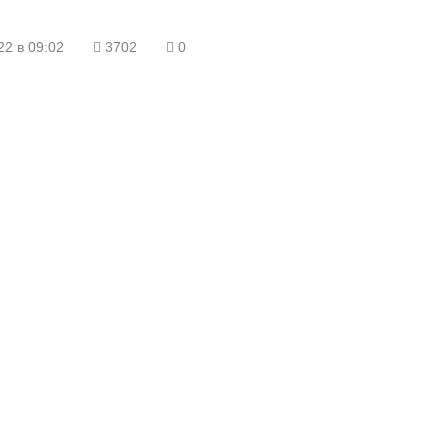
22 в 09:02
3702
0