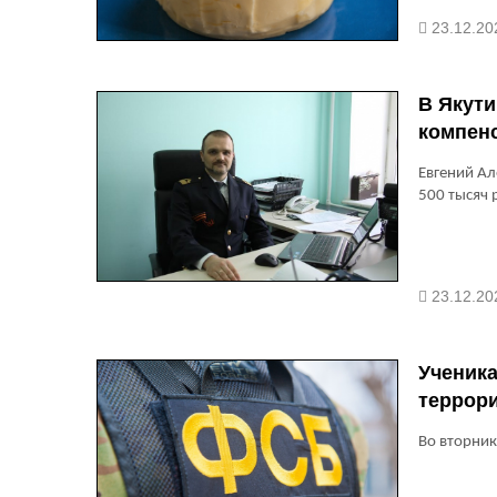
23.12.20
В Якути
компен
Евгений Ал
500 тысяч 
23.12.20
Ученика
террор
Во вторник