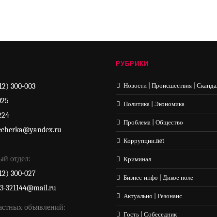
РУБРИКИ
12) 300-003
Новости | Происшествия | Сканда
025
Политика | Экономика
224
Проблема | Общество
echerka@yandex.ru
Коррупции.net
ый отдел:
Криминал
12) 300-027
Бизнес-инфо | Дикое поле
33-321144@mail.ru
Актуально | Резонанс
астных объявлений:
Гость | Собеседник