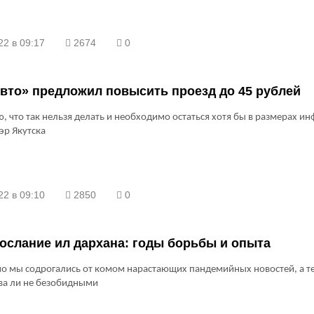
22 в 09:17
2674
0
вто» предложил повысить проезд до 45 рублей
, что так нельзя делать и необходимо остаться хотя бы в размерах ин
эр Якутска
22 в 09:10
2850
0
ослание ил дархана: годы борьбы и опыта
о мы содрогались от комом нарастающих пандемийных новостей, а т
ва ли не безобидными