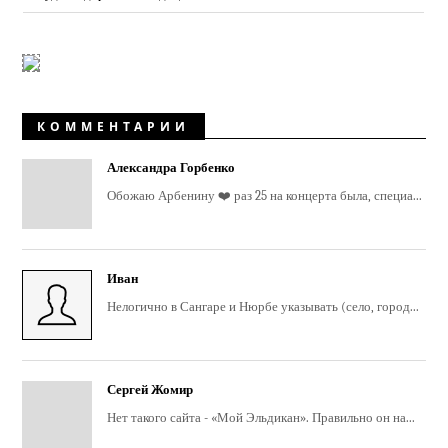
КОММЕНТАРИИ
Александра Горбенко
Обожаю Арбенину ❤️ раз 25 на концерта была, специа...
Иван
Нелогично в Сангаре и Нюрбе указывать (село, город...
Сергей Жомир
Нет такого сайта - «Мой Эльдикан». Правильно он на...