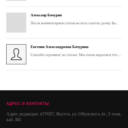
Алексанр Бачурин
После комментариев статьи во всех газетах дочку Ба...
Евгения Александровна Бачурина
Спасибо огромное за статью. Мы очень надеемся что ...
АДРЕС И КОНТАКТЫ
Адрес редакции: 677027, Якутск, ул. Ойунского, 6г, 3 этаж,
каб. 310