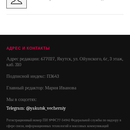
АДРЕС И КОНТАКТЫ
Адрес редакции: 677027, Якутск, ул. Ойунского, 6г, 3 этаж,
каб. 310
Подписной индекс: П3643
Главный редактор: Мария Иванова
Мы в соцсетях:
Telegram: @yakutsk_vecherniy
Регистрационный номер ПИ №ФС77-54941 Федеральной службы по надзору в
сфере связи, информационных технологий и массовых коммуникаций