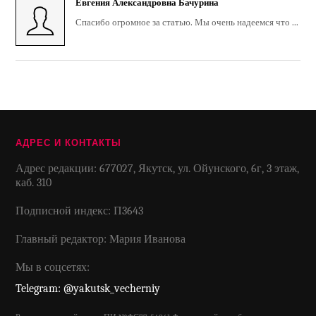
Евгения Александровна Бачурина
Спасибо огромное за статью. Мы очень надеемся что ...
АДРЕС И КОНТАКТЫ
Адрес редакции: 677027, Якутск, ул. Ойунского, 6г, 3 этаж,
каб. 310
Подписной индекс: П3643
Главный редактор: Мария Иванова
Мы в соцсетях:
Telegram: @yakutsk_vecherniy