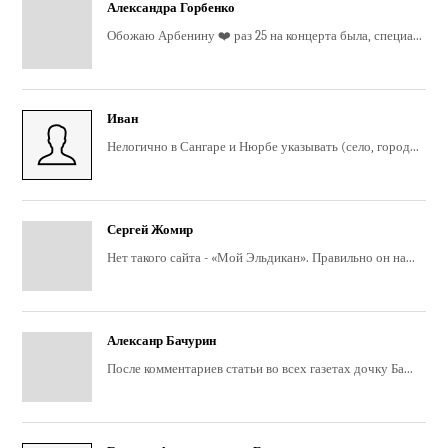
Александра Горбенко
Обожаю Арбенину ❤️ раз 25 на концерта была, специа...
Иван
Нелогично в Сангаре и Нюрбе указывать (село, город...
Сергей Жомир
Нет такого сайта - «Мой Эльдикан». Правильно он на...
Алексанр Бачурин
После комментариев статьи во всех газетах дочку Ба...