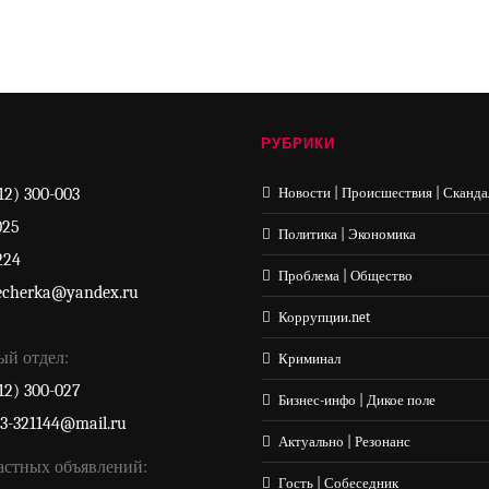
РУБРИКИ
12) 300-003
Новости | Происшествия | Сканда
025
Политика | Экономика
224
Проблема | Общество
echerka@yandex.ru
Коррупции.net
ый отдел:
Криминал
12) 300-027
Бизнес-инфо | Дикое поле
33-321144@mail.ru
Актуально | Резонанс
астных объявлений:
Гость | Собеседник