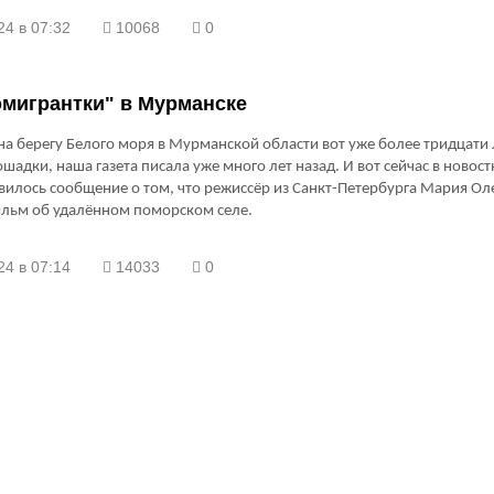
24 в 07:32
10068
0
эмигрантки" в Мурманске
 на берегу Белого моря в Мурманской области вот уже более тридцати 
ошадки, наша газета писала уже много лет назад. И вот сейчас в новос
вилось сообщение о том, что режиссёр из Санкт-Петербурга Мария О
ильм об удалённом поморском селе.
24 в 07:14
14033
0