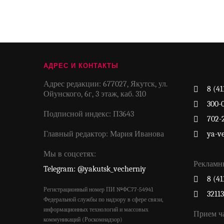
АДРЕС И КОНТАКТЫ
Адрес редакции: 677027, Якутск, ул.
8 (41
Ойунского, 6г, 3 этаж, каб. 310
300-
Подписной индекс: П3643
702-
Главный редактор: Мария Иванова
ya-v
Мы в соцсетях:
Рекламн
Telegram: @yakutsk_vecherniy
8 (41
Регистрационный номер ПИ №ФС77-54941
3211
Федеральной службы по надзору в сфере связи,
информационных технологий и массовых
Прием ч
коммуникаций (Роскомнадзор)