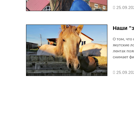
25.09.20
Наши "
О том, что
якутские л
лентах поя
снимает ф
25.09.20