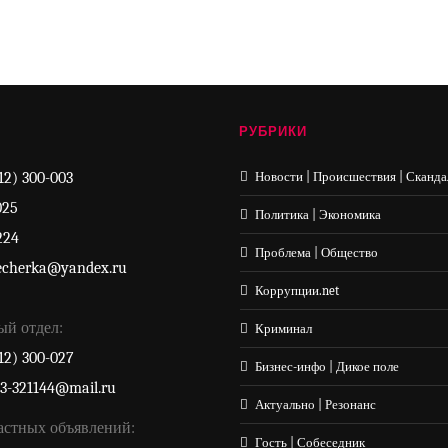
РУБРИКИ
12) 300-003
Новости | Происшествия | Сканда
025
Политика | Экономика
224
Проблема | Общество
echerka@yandex.ru
Коррупции.net
ый отдел:
Криминал
12) 300-027
Бизнес-инфо | Дикое поле
33-321144@mail.ru
Актуально | Резонанс
астных объявлений:
Гость | Собеседник