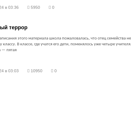
24 в 03:36
5950
0
ый террор
аписания этого материала школа пожаловалась, что отец семейства не
 классу. В классе, где учатся его дети, поменялось уже четыре учителя
а — пятая
24 в 03:03
10950
0