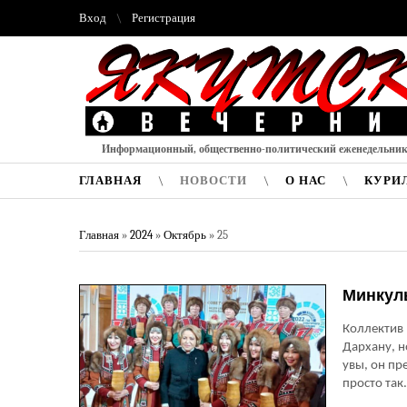
Вход
Регистрация
Информационный, общественно-политический еженедельни
ГЛАВНАЯ
НОВОСТИ
О НАС
КУРИ
Главная
»
2024
»
Октябрь
»
25
Минкуль
Коллектив 
Дархану, н
увы, он пр
просто так