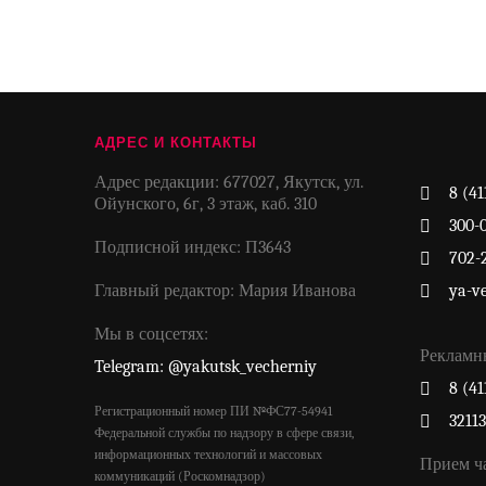
АДРЕС И КОНТАКТЫ
Адрес редакции: 677027, Якутск, ул.
8 (41
Ойунского, 6г, 3 этаж, каб. 310
300-
Подписной индекс: П3643
702-
Главный редактор: Мария Иванова
ya-v
Мы в соцсетях:
Рекламн
Telegram: @yakutsk_vecherniy
8 (41
Регистрационный номер ПИ №ФС77-54941
3211
Федеральной службы по надзору в сфере связи,
информационных технологий и массовых
Прием ч
коммуникаций (Роскомнадзор)