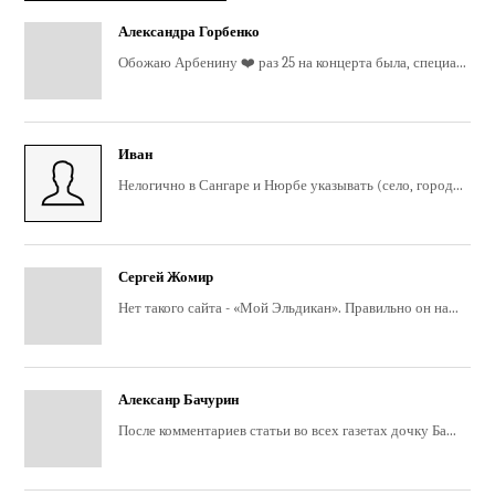
Александра Горбенко
Обожаю Арбенину ❤️ раз 25 на концерта была, специа...
Иван
Нелогично в Сангаре и Нюрбе указывать (село, город...
Сергей Жомир
Нет такого сайта - «Мой Эльдикан». Правильно он на...
Алексанр Бачурин
После комментариев статьи во всех газетах дочку Ба...