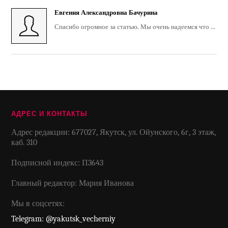
Евгения Александровна Бачурина
Спасибо огромное за статью. Мы очень надеемся что ...
АДРЕС И КОНТАКТЫ
Адрес редакции: 677027, Якутск, ул. Ойунского, 6г, 3 этаж,
каб. 310
Подписной индекс: П3643
Главный редактор: Мария Иванова
Мы в соцсетях:
Telegram: @yakutsk_vecherniy