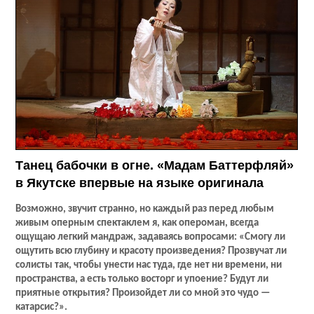
Танец бабочки в огне. «Мадам Баттерфляй»
в Якутске впервые на языке оригинала
Возможно, звучит странно, но каждый раз перед любым
живым оперным спектаклем я, как опероман, всегда
ощущаю легкий мандраж, задаваясь вопросами: «Смогу ли
ощутить всю глубину и красоту произведения? Прозвучат ли
солисты так, чтобы унести нас туда, где нет ни времени, ни
пространства, а есть только восторг и упоение? Будут ли
приятные открытия? Произойдет ли со мной это чудо —
катарсис?».