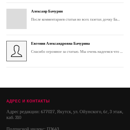
Алексанр Бачурин
После комментариев статьи во всех газетах дочку Ба...
Евгения Александровна Бачурина
Спасибо огромное за статью. Мы очень надеемся что ...
АДРЕС И КОНТАКТЫ
Адрес редакции: 677027, Якутск, ул. Ойунского, 6г, 3 этаж,
каб. 310
Подписной индекс: П3643