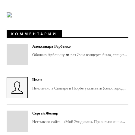
КОММЕНТАРИИ
Александра Горбенко
Обожаю Арбенину ❤️ раз 25 на концерта была, специа...
Иван
Нелогично в Сангаре и Нюрбе указывать (село, город...
Сергей Жомир
Нет такого сайта - «Мой Эльдикан». Правильно он на...