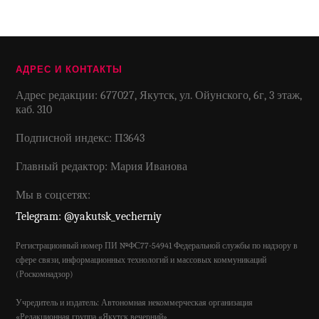
АДРЕС И КОНТАКТЫ
Адрес редакции: 677027, Якутск, ул. Ойунского, 6г, 3 этаж,
каб. 310
Подписной индекс: П3643
Главный редактор: Мария Иванова
Мы в соцсетях:
Telegram: @yakutsk_vecherniy
Регистрационный номер ПИ №ФС77-54941 Федеральной службы по надзору в
сфере связи, информационных технологий и массовых коммуникаций
(Роскомнадзор)
Учредитель и издатель: Автономная некоммерческая организация
«Редакционная группа «Якутск вечерний»