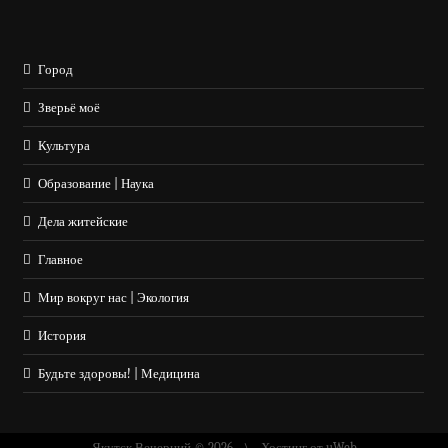
Город
Зверьё моё
Культура
Образование | Наука
Дела житейские
Главное
Мир вокруг нас | Экология
История
Будьте здоровы! | Медицина
Якутск Вечерний © 2026
Хостинг от
uWeb