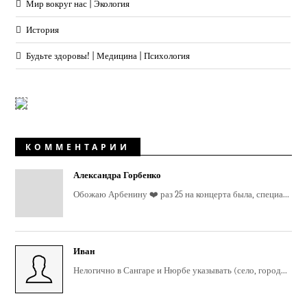
Мир вокруг нас | Экология
История
Будьте здоровы! | Медицина | Психология
КОММЕНТАРИИ
Александра Горбенко
Обожаю Арбенину ❤️ раз 25 на концерта была, специа...
Иван
Нелогично в Сангаре и Нюрбе указывать (село, город...