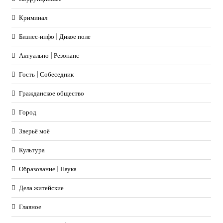
Криминал
Бизнес-инфо | Дикое поле
Актуально | Резонанс
Гость | Собеседник
Гражданское общество
Город
Зверьё моё
Культура
Образование | Наука
Дела житейские
Главное