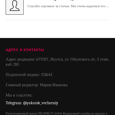
Спасибо огромное за статью. Мы очень надеемся что ...
АДРЕС И КОНТАКТЫ
Адрес редакции: 677027, Якутск, ул. Ойунского, 6г, 3 этаж,
каб. 310
Подписной индекс: П3643
Главный редактор: Мария Иванова
Мы в соцсетях:
Telegram: @yakutsk_vecherniy
Регистрационный номер ПИ №ФС77-54941 Федеральной службы по надзору в