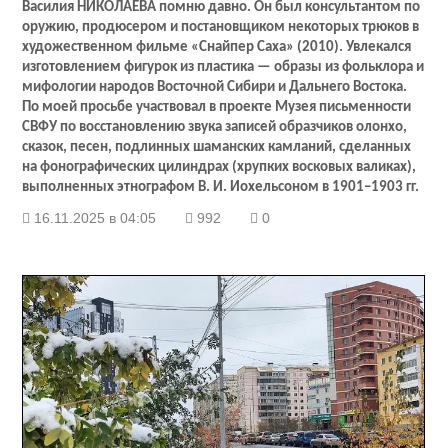
Василия НИКОЛАЕВА помню давно. Он был консультантом по
оружию, продюсером и постановщиком некоторых трюков в
художественном фильме «Снайпер Саха» (2010). Увлекался
изготовлением фигурок из пластика — образы из фольклора и
мифологии народов Восточной Сибири и Дальнего Востока.
По моей просьбе участвовал в проекте Музея письменности
СВФУ по восстановлению звука записей образчиков олонхо,
сказок, песен, подлинных шаманских камланий, сделанных
на фонографических цилиндрах (хрупких восковых валиках),
выполненных этнографом В. И. Иохельсоном в 1901–1903 гг.
16.11.2025 в 04:05
992
0