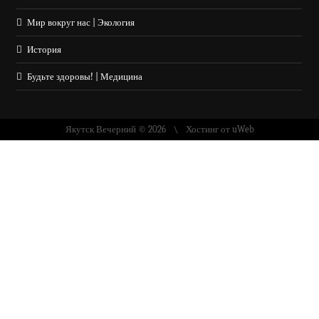
Мир вокруг нас | Экология
История
Будьте здоровы! | Медицина
Якутск Вечерний © 2026
Хостинг от
uWeb