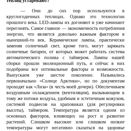
теплиц устаревают?
— Они до сих пор используются в
круглогодичных теплицах. Однако это технологии
прошлого века.
LED
-лампы их догоняют и уже начинают
перегонять. Самое главное — экономичность потребления
энергии, что является довольно важным фактором в
нынешний-то век. Керамические лампы, практически
заменяя солнечный свет, кроме того, могут заряжать
солнечные батареи, от которых может работать система
автоматического полива с таймером. Лампы нашей
сборки прошли эволюционный путь, и сейчас в них
подобраны все оптимальные факторы и возможности.
Выпускаем уже шестое поколение. Назывались
первоначально «Солнце Арктики», но по документам
проходят как «Лиза» (в честь моей дочери). Обеспечиваем
воздушным охлаждением (вентиляция), вызывающим к
тому же потоки воздуха, удобным и эстетичным кожухом,
системой подвесов на храповиках (для регулировки
высоты), таймером. Температура является одним из
основных факторов, влияющих на рост и развитие
растений. Слишком высокие или слишком низкие
температуры могут негативно сказаться на здоровье