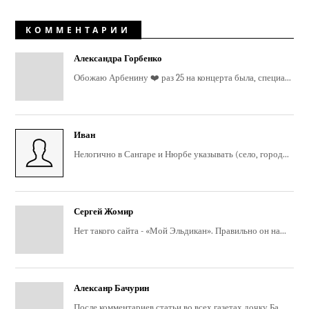
КОММЕНТАРИИ
Александра Горбенко
Обожаю Арбенину ❤️ раз 25 на концерта была, специа...
Иван
Нелогично в Сангаре и Нюрбе указывать (село, город...
Сергей Жомир
Нет такого сайта - «Мой Эльдикан». Правильно он на...
Алексанр Бачурин
После комментариев статьи во всех газетах дочку Ба...