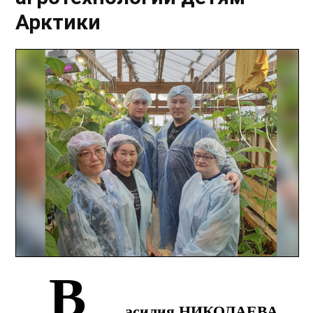
Арктики
В
асилия НИКОЛАЕВА