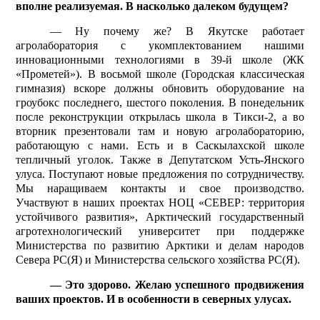
вполне реализуемая. В насколько далеком будущем?
— Ну почему же? В Якутске работает
агролаборатория с укомплектованием нашими
инновационными технологиями в 39-й школе (ЖК
«Прометей»). В восьмой школе (Городская классическая
гимназия) вскоре должны обновить оборудование на
гроубокс последнего, шестого поколения. В понедельник
после реконструкции открылась школа в Тикси-2, а во
вторник презентовали там и новую агролабораторию,
работающую с нами. Есть и в Саскылахской школе
тепличный уголок. Также в Депутатском Усть-Янского
улуса. Поступают новые предложения по сотрудничеству.
Мы наращиваем контакты и свое производство.
Участвуют в наших проектах НОЦ «СЕВЕР: территория
устойчивого развития», Арктический государственный
агротехнологический университет при поддержке
Министерства по развитию Арктики и делам народов
Севера РС(Я) и Министерства сельского хозяйства РС(Я).
— Это здорово. Желаю успешного продвижения
ваших проектов. И в особенности в северных улусах.