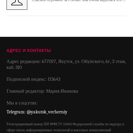
АДРЕС И КОНТАКТЫ
Адрес редакции: 677027, Якутск, ул. Ойунского, 6г, 3 этаж,
каб. 310
Подписной индекс: П3643
Главный редактор: Мария Иванова
Мы в соцсетях:
Telegram: @yakutsk_vecherniy
Регистрационный номер ПИ №ФС77-54941 Федеральной службы по надзору в
сфере связи, информационных технологий и массовых коммуникаций