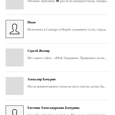
Обожаю Арбенину ❤️ раз 25 на концерта была, специа...
Иван
Нелогично в Сангаре и Нюрбе указывать (село, город...
Сергей Жомир
Нет такого сайта - «Мой Эльдикан». Правильно он на...
Алексанр Бачурин
После комментариев статьи во всех газетах дочку Ба...
Евгения Александровна Бачурина
Спасибо огромное за статью. Мы очень надеемся что ...