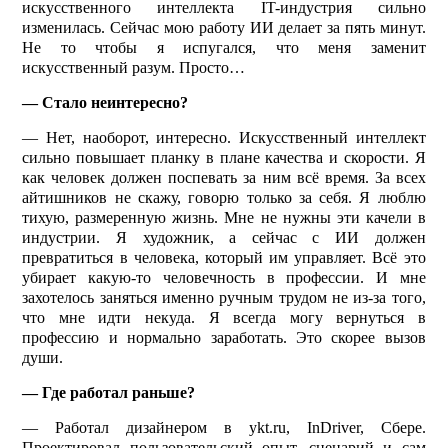
искусственного интеллекта IT-индустрия сильно
изменилась. Сейчас мою работу ИИ делает за пять минут.
Не то чтобы я испугался, что меня заменит
искусственный разум. Просто…
— Стало неинтересно?
— Нет, наоборот, интерес­но. Искусственный интеллект
сильно повышает планку в плане качества и скорости. Я
как человек должен поспевать за ним всё время. За всех
айтишников не скажу, говорю только за себя. Я люблю
тихую, размеренную жизнь. Мне не нужны эти качели в
индустрии. Я художник, а сейчас с ИИ должен
превратиться в человека, который им управляет. Всё это
убирает какую-то человечность в профессии. И мне
захотелось заняться именно ручным трудом не из-за того,
что мне идти некуда. Я всегда могу вернуться в
профессию и нормально заработать. Это скорее вызов
души.
— Где работал раньше?
— Работал дизайнером в ykt.ru, InDriver, Сбере.
Проектировал пользовательский опыт, сценарий и сам