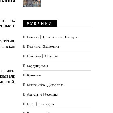
вания
 от их
РУБРИКИ
енные и
Новости | Происшествия | Скандал
урятия,
ганская
Политика | Экономика
Проблема | Общество
Коррупции.net
нфликта
ызывали
Криминал
мпаний,
Бизнес-инфо | Дикое поле
Актуально | Резонанс
Гость | Собеседник