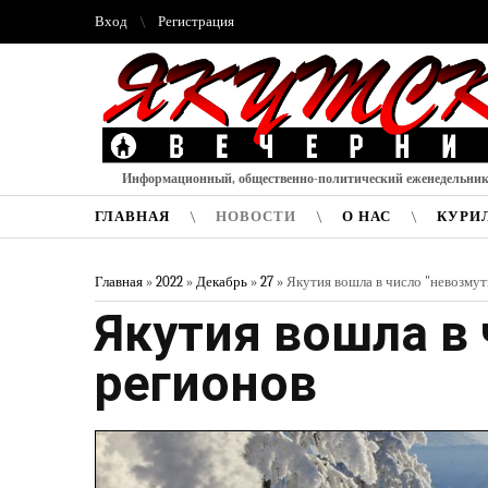
Вход
Регистрация
Информационный, общественно-политический еженедельни
ГЛАВНАЯ
НОВОСТИ
О НАС
КУРИ
Главная
»
2022
»
Декабрь
»
27
» Якутия вошла в число "невозму
Якутия вошла в
регионов