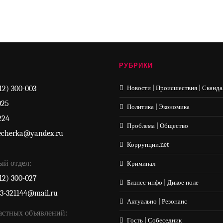
РУБРИКИ
12) 300-003
Новости | Происшествия | Сканда
025
Политика | Экономика
224
Проблема | Общество
echerka@yandex.ru
Коррупции.net
ый отдел:
Криминал
12) 300-027
Бизнес-инфо | Дикое поле
33-321144@mail.ru
Актуально | Резонанс
астных объявлений:
Гость | Собеседник