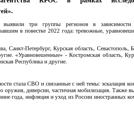
а агентства КРОС в рамках исследо
тей».
ы выявили три группы регионов в зависимости
вавшим в повестке 2022 года: тревожные, уравновеш
а, Санкт-Петербург, Курская область, Севастополь, Б
ругие. «Уравновешенные» - Костромская область, Кур
енская Республика и другие.
сти стала СВО и связанные с ней темы: эскалация ко
о оружия, диверсии, частичная мобилизация. Также в
вине года, инфляция и уход из России иностранных ко