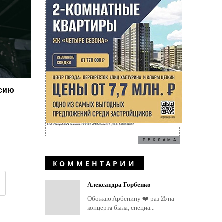
ссию
РЕКЛАМА
КОММЕНТАРИИ
Александра Горбенко
Обожаю Арбенину ❤️ раз 25 на
концерта была, специа...