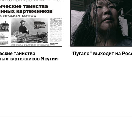
еские таинства
"Пугало" выходит на Ро
ных картежников Якутии