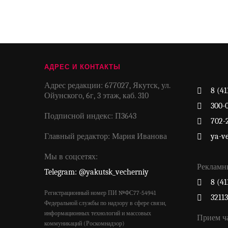
АДРЕС И КОНТАКТЫ
Адрес редакции: 677027, Якутск, ул.
8 (41
Ойунского, 6г, 3 этаж, каб. 310
300-
Подписной индекс: П3643
702-
Главный редактор: Мария Иванова
ya-v
Мы в соцсетях:
Рекламн
Telegram: @yakutsk_vecherniy
8 (41
Регистрационный номер ПИ №ФС77-54941
3211
Федеральной службы по надзору в сфере связи,
информационных технологий и массовых
Прием ч
коммуникаций (Роскомнадзор)