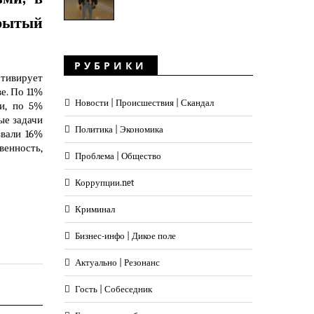
крытый
РУБРИКИ
отивирует
е. По 11%
Новости | Происшествия | Скандал
и, по 5%
ые задачи
Политика | Экономика
звали 16%
енность,
Проблема | Общество
Коррупции.net
Криминал
Бизнес-инфо | Дикое поле
Актуально | Резонанс
Гость | Собеседник