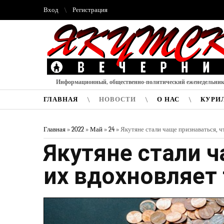
Вход
Регистрация
Информационный, общественно-политический еженедельни
ГЛАВНАЯ
НОВОСТИ
О НАС
КУРИ
Главная
»
2022
»
Май
»
24
» Якутяне стали чаще признаваться, ч
Якутяне стали ч
их вдохновляет