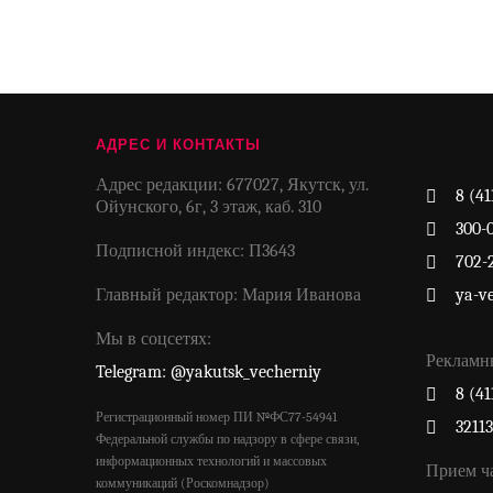
АДРЕС И КОНТАКТЫ
Адрес редакции: 677027, Якутск, ул.
8 (41
Ойунского, 6г, 3 этаж, каб. 310
300-
Подписной индекс: П3643
702-
Главный редактор: Мария Иванова
ya-v
Мы в соцсетях:
Рекламн
Telegram: @yakutsk_vecherniy
8 (41
Регистрационный номер ПИ №ФС77-54941
3211
Федеральной службы по надзору в сфере связи,
информационных технологий и массовых
Прием ч
коммуникаций (Роскомнадзор)