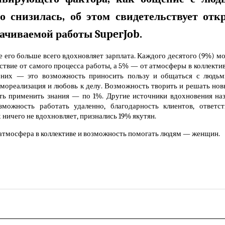
о снизилась, об этом свидетельствует от
ачиваемой работы SuperJob.
е его больше всего вдохновляет зарплата. Каждого десятого (9%) м
твие от самого процесса работы, а 5% — от атмосферы в коллектив
них — это возможность приносить пользу и общаться с людьм
амореализация и любовь к делу. Возможность творить и решать нов
сть применить знания — по 1%. Другие источники вдохновения на
ожность работать удаленно, благодарность клиентов, ответств
их ничего не вдохновляет, признались 19% якутян.
атмосфера в коллективе и возможность помогать людям — женщин.