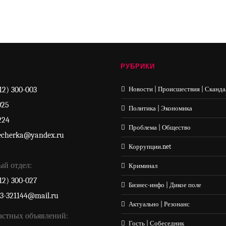
РУБРИКИ
12) 300-003
Новости | Происшествия | Сканда
025
Политика | Экономика
224
Проблема | Общество
echerka@yandex.ru
Коррупции.net
ый отдел:
Криминал
12) 300-027
Бизнес-инфо | Дикое поле
33-321144@mail.ru
Актуально | Резонанс
астных объявлений:
Гость | Собеседник