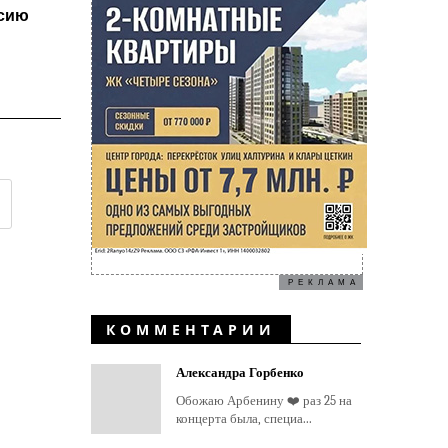
ссию
РЕКЛАМА
КОММЕНТАРИИ
Александра Горбенко
Обожаю Арбенину ❤️ раз 25 на
концерта была, специа...