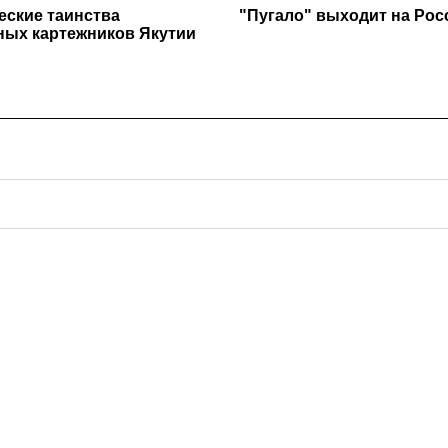
еские таинства
"Пугало" выходит на Ро
ных картежников Якутии