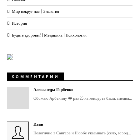
Мир вокруг нас | Экология
История
Будьте здоровы! | Медицина | Психология
КОММЕНТАРИИ
Александра Горбенко
Обожаю Арбенину ❤️ раз 25 на концерта была, специа...
Иван
Нелогично в Сангаре и Нюрбе указывать (село, город...