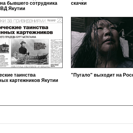
на бывшего сотрудника
скачки
ВД Якутии
еские таинства
"Пугало" выходит на Ро
ных картежников Якутии