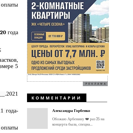
 оплаты
020
года
;
астков,
змере 5
РЕКЛАМА
__.2021
КОММЕНТАРИИ
21 года
-
Александра Горбенко
Обожаю Арбенину ❤️ раз 25 на
концерта была, специа...
 оплаты