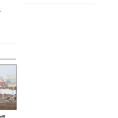
.
ные