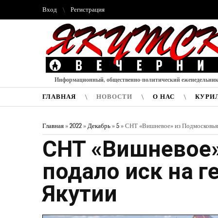
Вход
Регистрация
Информационный, общественно-политический еженедельни
ГЛАВНАЯ
НОВОСТИ
О НАС
КУРИ
Главная
»
2022
»
Декабрь
»
5
» СНТ «Вишневое» из Подмосковья 
СНТ «Вишневое»
подало иск на г
Якутии