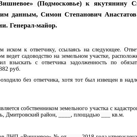
«Вишневое» (Подмосковье) к якутянину
С
им данным, Симон Степанович Анастатов
и. Генерал-майор.
ым иском к ответчику, ссылаясь на следующее. Отве
м ведет садоводство на земельном участке, располож
сил взыскать с ответчика задолженность по обяза
882 руб.
роходило без ответчика, хотя тот был извещен в над
является собственником земельного участка с кадастр
ть, Дмитровский район, ____, площадью ___ кв.м.
ов ДНП «Вишневое» № от ____.2018 года утверждена