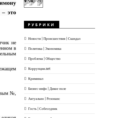
имону
 – это
РУБРИКИ
Новости | Происшествия | Скандал
тчик не
енном в
Политика | Экономика
тельным
Проблема | Общество
лежащем
Коррупции.net
Криминал
Бизнес-инфо | Дикое поле
овым №,
Актуально | Резонанс
Гость | Собеседник
 единая