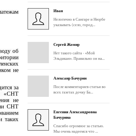
латежам
Иван
Нелогично в Сангаре и Нюрбе
указывать (село, город...
Сергей Жомир
воду об
Нет такого сайта - «Мой
ритории
Эльдикан». Правильно он на...
ленских
иком не
Алексанр Бачурин
ится за
После комментариев статьи во
всех газетах дочку Ба...
Н «СНТ
ения не
рии СНТ
ованием
Евгения Александровна
Бачурина
и таких
Спасибо огромное за статью.
Мы очень надеемся что ...