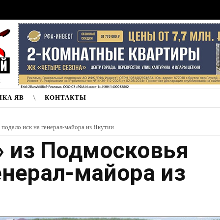
к
ЛКА ЯВ
КОНТАКТЫ
подало иск на генерал-майора из Якутии
 из Подмосковья
енерал-майора из