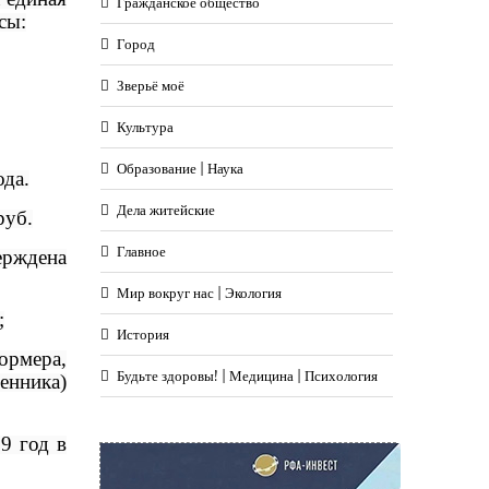
Гражданское общество
сы:
Город
Зверьё моё
Культура
Образование | Наука
ода.
Дела житейские
руб.
Главное
ерждена
Мир вокруг нас | Экология
;
История
ормера,
Будьте здоровы! | Медицина | Психология
енника)
9 год в