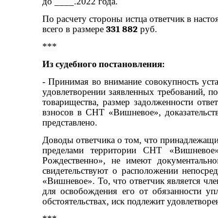
до ____.2022 года.
По расчету стороны истца ответчик в наст
всего в размере
331 882
руб.
***
Из судебного постановления:
- Принимая во внимание совокупность уста
удовлетворении заявленных требований, по
товарищества, размер задолженности отве
взносов в СНТ «Вишневое», доказательств
представлено.
Доводы ответчика о том, что принадлежащий
пределами территории СНТ «Вишневое
Рождественно», не имеют документальн
свидетельствуют о расположении непосред
«Вишневое». То, что ответчик является ч
для освобождения его от обязанности у
обстоятельствах, иск подлежит удовлетворе