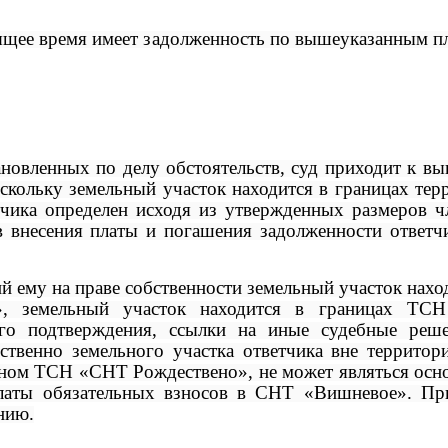
оящее время имеет задолженность по вышеуказанным п
новленных по делу обстоятельств, суд приходит к вы
скольку земельный участок находится в границах тер
тчика определен исходя из утвержденных размеров ч
 внесения платы и погашения задолженности ответч
 ему на праве собственности земельный участок наход
», земельный участок находится в границах ТС
ого подтверждения, ссылки на иные судебные реш
ственно земельного участка ответчика вне террито
леном ТСН «СНТ Рождествено», не может являться осн
платы обязательных взносов в СНТ «Вишневое».
Пр
нию.