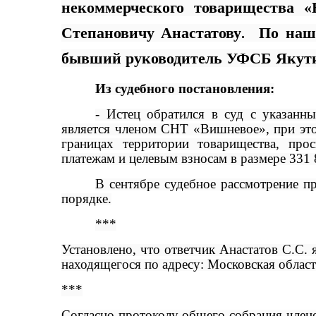
некоммерческого товарищества 
Степановичу Анастатову.
По наш
бывший руководитель УФСБ Якути
Из судебного постановления:
- Истец обратился в суд с указанн
является членом СНТ «Вишневое», при это
границах территории товарищества, про
платежам и целевым взносам в размере 331 
В сентябре судебное рассмотрение п
порядке.
***
Установлено, что ответчик Анастатов С.С. 
находящегося по адресу: Московская облас
***
Согласно протоколу общего собрания член