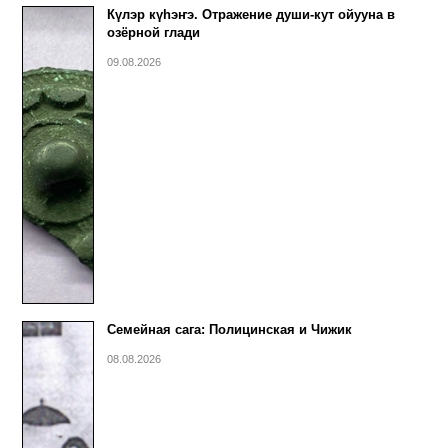
Күлэр күhэҥэ. Отражение души-кут ойууна в
озёрной глади
09.08.2026
Семейная сага: Полицинская и Чижик
08.08.2026