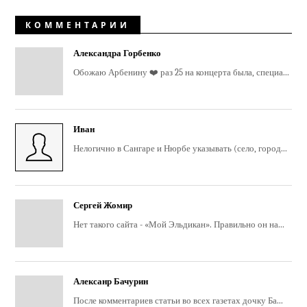
КОММЕНТАРИИ
Александра Горбенко
Обожаю Арбенину ❤️ раз 25 на концерта была, специа...
Иван
Нелогично в Сангаре и Нюрбе указывать (село, город...
Сергей Жомир
Нет такого сайта - «Мой Эльдикан». Правильно он на...
Алексанр Бачурин
После комментариев статьи во всех газетах дочку Ба...