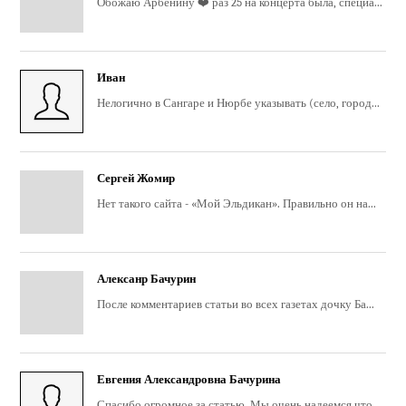
Обожаю Арбенину ❤️ раз 25 на концерта была, специа...
Иван
Нелогично в Сангаре и Нюрбе указывать (село, город...
Сергей Жомир
Нет такого сайта - «Мой Эльдикан». Правильно он на...
Алексанр Бачурин
После комментариев статьи во всех газетах дочку Ба...
Евгения Александровна Бачурина
Спасибо огромное за статью. Мы очень надеемся что ...