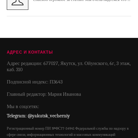
АДРЕС И КОНТАКТЫ
Адрес редакции: 677027, Якутск, ул. Ойунского, 6г, 3 этаж,
каб. 310
Подписной индекс: П3643
Главный редактор: Мария Иванова
Мы в соцсетях:
Telegram: @yakutsk_vecherniy
Регистрационный номер ПИ №ФС77-54941 Федеральной службы по надзору в
сфере связи, информационных технологий и массовых коммуникаций