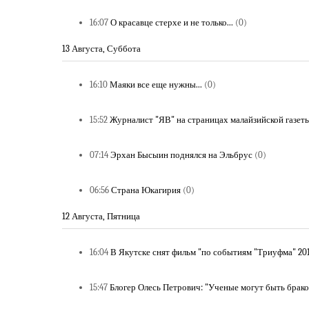
16:07
О красавце стерхе и не только...
(0)
13 Августа, Суббота
16:10
Маяки все еще нужны...
(0)
15:52
Журналист "ЯВ" на страницах малайзийской газет
07:14
Эрхан Бысыин поднялся на Эльбрус
(0)
06:56
Страна Юкагирия
(0)
12 Августа, Пятница
16:04
В Якутске снят фильм "по событиям "Триуфма" 201
15:47
Блогер Олесь Петрович: "Ученые могут быть брак