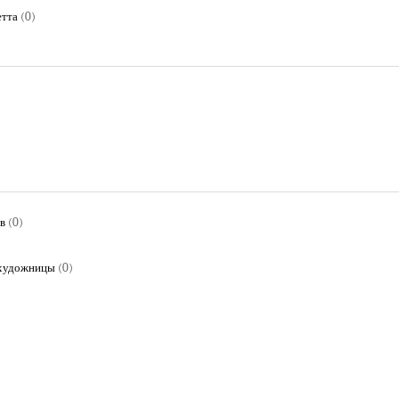
етта
(0)
в
(0)
 художницы
(0)