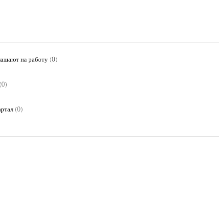
лашают на работу
(0)
(0)
артал
(0)