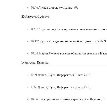
08:44
Листая старые журналы...
(0)
20 Августа, Суббота
04:37
Крупные якутские промышленные компании приг
04:19
Якутия в ожидании назальной вакцины от covid-19
04:03
Мэрия Якутска все еще обещает переехать в 17 кв
19 Августа, Пятница
12:21
Деньги, Суса, Информатик (Часть 3)
(0)
11:56
Деньги, Суса, Информатик (Часть 2)
(0)
04:36
Пять причин оформить Карту жителя Якутии
(0)