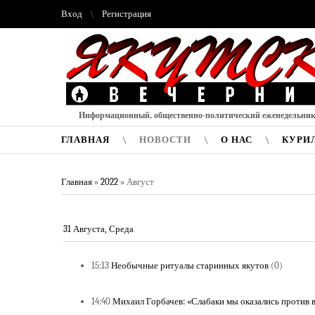
Вход
Регистрация
Информационный, общественно-политический еженедельни
ГЛАВНАЯ
НОВОСТИ
О НАС
КУРИ
Главная
»
2022
»
Август
31 Августа, Среда
15:13
Необычные ритуалы старинных якутов
(0)
14:40
Михаил Горбачев: «Слабаки мы оказались против 