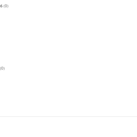
уб
(0)
)
(0)