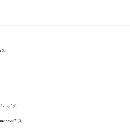
ы
(0)
8 года"
(0)
оньерами"?
(0)