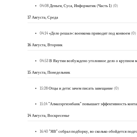
04:08
Деньги, Суса, Информатик (Часть 1)
(0)
17 Августа, Среда
04:14
«Дело решал»: военкома приводят под конвоем
(0)
16 Августа, Вторник
04:53
В Якутии возбуждено уголовное дело о крупном 
15 Августа, Понедельник
15:28
Отцы и дети: зачем писать завещание
(0)
15:14
"Алмазэргиэнбанк" повышает эффективность конта
14 Августа, Воскресенье
16:40
"ЯВ" собрал подборку, во сколько обойдется подг