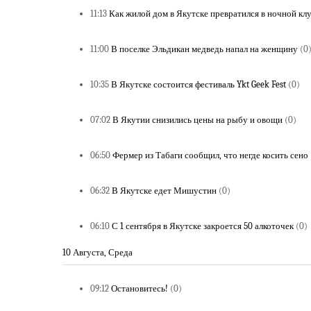
11:13
Как жилой дом в Якутске превратился в ночной кл
11:00
В поселке Эльдикан медведь напал на женщину
(0
10:35
В Якутске состоится фестиваль Ykt Geek Fest
(0)
07:02
В Якутии снизились цены на рыбу и овощи
(0)
06:50
Фермер из Табаги сообщил, что негде косить сено
06:32
В Якутске едет Мишустин
(0)
06:10
С 1 сентября в Якутске закроется 50 алкоточек
(0)
10 Августа, Среда
09:12
Остановитесь!
(0)