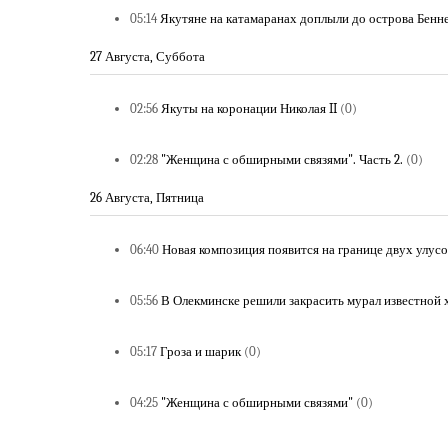
05:14
Якутяне на катамаранах доплыли до острова Бенн
27 Августа, Суббота
02:56
Якуты на коронации Николая II
(0)
02:28
"Женщина с обширными связями". Часть 2.
(0)
26 Августа, Пятница
06:40
Новая композиция появится на границе двух улусо
05:56
В Олекминске решили закрасить мурал известной
05:17
Гроза и шарик
(0)
04:25
"Женщина с обширными связями"
(0)