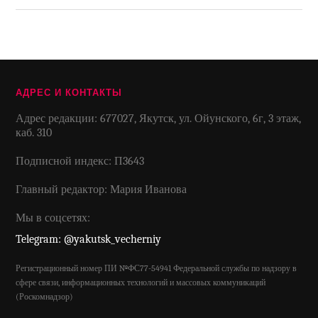
АДРЕС И КОНТАКТЫ
Адрес редакции: 677027, Якутск, ул. Ойунского, 6г, 3 этаж,
каб. 310
Подписной индекс: П3643
Главный редактор: Мария Иванова
Мы в соцсетях:
Telegram: @yakutsk_vecherniy
Регистрационный номер ПИ №ФС77-54941 Федеральной службы по надзору в
сфере связи, информационных технологий и массовых коммуникаций
(Роскомнадзор)