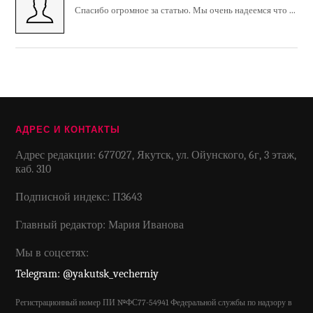
Спасибо огромное за статью. Мы очень надеемся что ...
АДРЕС И КОНТАКТЫ
Адрес редакции: 677027, Якутск, ул. Ойунского, 6г, 3 этаж,
каб. 310
Подписной индекс: П3643
Главный редактор: Мария Иванова
Мы в соцсетях:
Telegram: @yakutsk_vecherniy
Регистрационный номер ПИ №ФС77-54941 Федеральной службы по надзору в