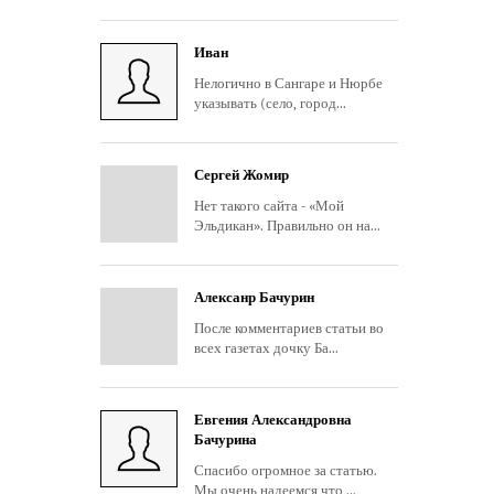
Иван
Нелогично в Сангаре и Нюрбе
указывать (село, город...
Сергей Жомир
Нет такого сайта - «Мой
Эльдикан». Правильно он на...
Алексанр Бачурин
После комментариев статьи во
всех газетах дочку Ба...
Евгения Александровна
Бачурина
Спасибо огромное за статью.
Мы очень надеемся что ...