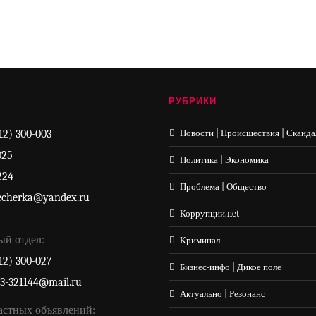
РУБРИКИ
12) 300-003
Новости | Происшествия | Сканда
025
Политика | Экономика
224
Проблема | Общество
echerka@yandex.ru
Коррупции.net
ый отдел:
Криминал
12) 300-027
Бизнес-инфо | Дикое поле
33-321144@mail.ru
Актуально | Резонанс
астных объявлений: