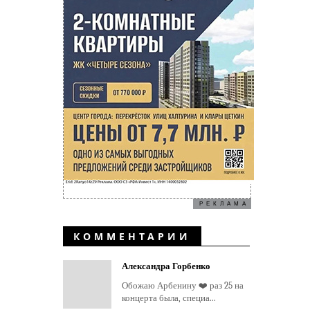
РЕКЛАМА
КОММЕНТАРИИ
Александра Горбенко
Обожаю Арбенину ❤️ раз 25 на
концерта была, специа...