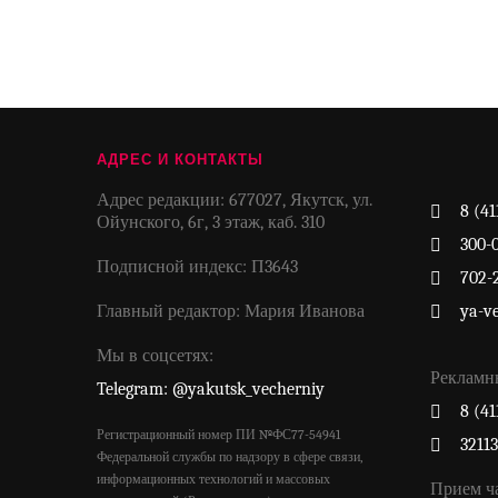
АДРЕС И КОНТАКТЫ
Адрес редакции: 677027, Якутск, ул.
8 (41
Ойунского, 6г, 3 этаж, каб. 310
300-
Подписной индекс: П3643
702-
Главный редактор: Мария Иванова
ya-v
Мы в соцсетях:
Рекламн
Telegram: @yakutsk_vecherniy
8 (41
Регистрационный номер ПИ №ФС77-54941
3211
Федеральной службы по надзору в сфере связи,
информационных технологий и массовых
Прием ч