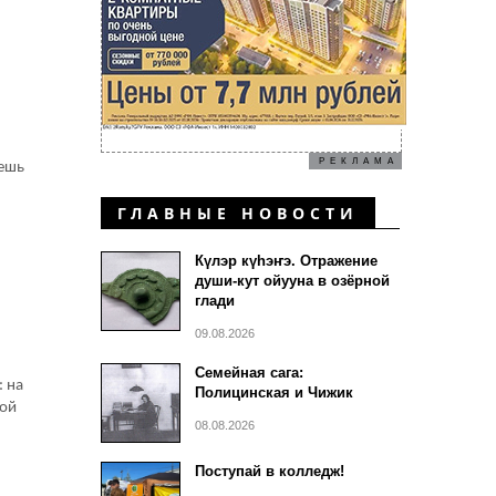
РЕКЛАМА
решь
ГЛАВНЫЕ НОВОСТИ
Күлэр күhэҥэ. Отражение
души-кут ойууна в озёрной
глади
09.08.2026
Семейная сага:
: на
Полицинская и Чижик
ной
08.08.2026
Поступай в колледж!