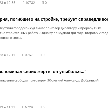
23 в 12:35
10732
0
рня, погибшего на стройке, требует справедливо
 Якутский городской суд вынес приговор директору и прорабу ООО
ие строительных работ». Одному присудили три года, второму 2 года
ловного срока.
3 в 12:11
3767
0
вспоминал своих жертв, он улыбался..."
м лишения свободы приговорен 50-летний Александр Добрицкий
3 в 11:31
5729
0