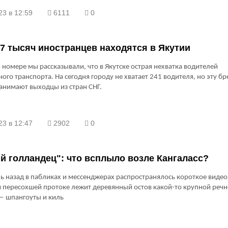
23 в 12:59
6111
0
7 тысяч иностранцев находятся в Якутии
номере мы рассказывали, что в Якутске острая нехватка водителей
ого транспорта. На сегодня городу не хватает 241 водителя, но эту б
анимают выходцы из стран СНГ.
23 в 12:47
2902
0
й голландец": что всплыло возле Кангаласс?
ь назад в пабликах и мессенджерах распространялось короткое видео
 пересохшей протоке лежит деревянный остов какой-то крупной реч
— шпангоуты и киль