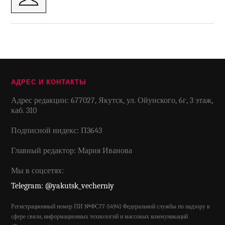
АДРЕС И КОНТАКТЫ
Адрес редакции: 677027, Якутск, ул. Ойунского, 6г, 3 этаж,
каб. 310
Подписной индекс: П3643
Главный редактор: Мария Иванова
Мы в соцсетях:
Telegram: @yakutsk_vecherniy
Регистрационный номер ПИ №ФС77-54941 Федеральной службы по надзору в
сфере связи, информационных технологий и массовых коммуникаций