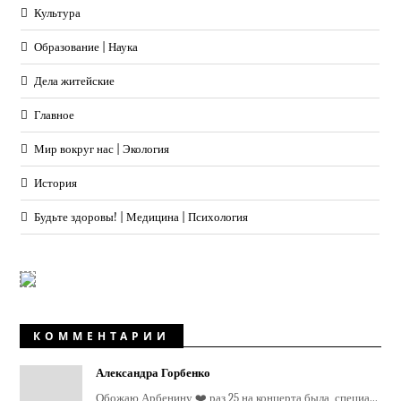
Культура
Образование | Наука
Дела житейские
Главное
Мир вокруг нас | Экология
История
Будьте здоровы! | Медицина | Психология
КОММЕНТАРИИ
Александра Горбенко
Обожаю Арбенину ❤️ раз 25 на концерта была, специа...