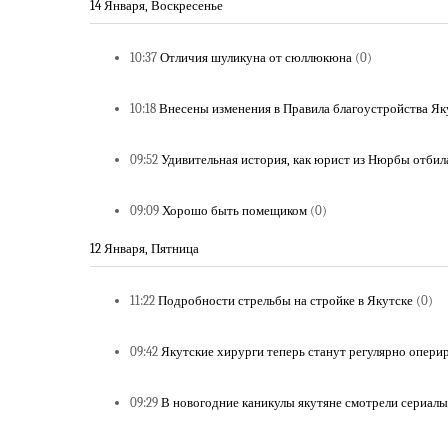
14 Января, Воскресенье
10:37
Отличия шуликуна от сюллюкюна
(0)
10:18
Внесены изменения в Правила благоустройства Як
09:52
Удивительная история, как юрист из Нюрбы отбил
09:09
Хорошо быть помещиком
(0)
12 Января, Пятница
11:22
Подробности стрельбы на стройке в Якутске
(0)
09:42
Якутские хирурги теперь станут регулярно опери
09:29
В новогодние каникулы якутяне смотрели сериалы,