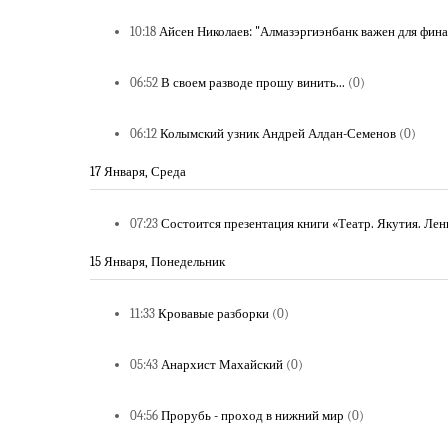
10:18
Айсен Николаев: "Алмазэргиэнбанк важен для фин
06:52
В своем разводе прошу винить...
(0)
06:12
Колымский узник Андрей Алдан-Семенов
(0)
17 Января, Среда
07:23
Состоится презентация книги «Театр. Якутия. Ле
15 Января, Понедельник
11:33
Кровавые разборки
(0)
05:43
Анархист Махайский
(0)
04:56
Прорубь - проход в нижний мир
(0)