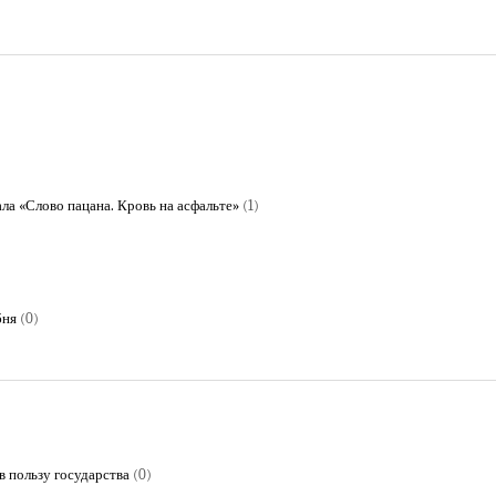
а «Слово пацана. Кровь на асфальте»
(1)
бня
(0)
в пользу государства
(0)