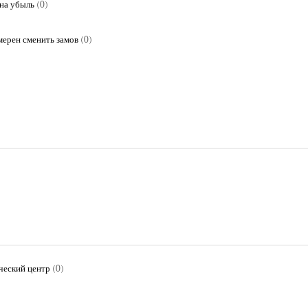
на убыль
(0)
мерен сменить замов
(0)
ческий центр
(0)