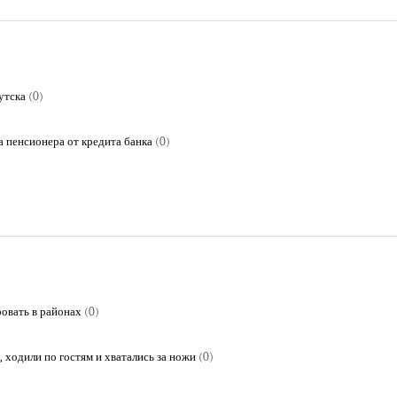
утска
(0)
а пенсионера от кредита банка
(0)
ровать в районах
(0)
 ходили по гостям и хватались за ножи
(0)