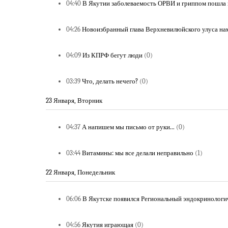
04:40
В Якутии заболеваемость ОРВИ и гриппом пошла 
04:26
Новоизбранный глава Верхневилюйского улуса на
04:09
Из КПРФ бегут люди
(0)
03:39
Что, делать нечего?
(0)
23 Января, Вторник
04:37
А напишем мы письмо от руки...
(0)
03:44
Витамины: мы все делали неправильно
(1)
22 Января, Понедельник
06:06
В Якутске появился Региональный эндокринологи
04:56
Якутия играющая
(0)