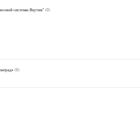
ансовой системы Якутии"
(0)
нинград»
(0)