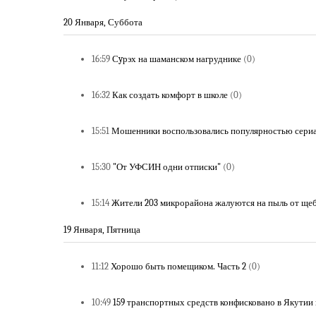
20 Января, Суббота
16:59
Сyрэх на шаманском нагруднике
(0)
16:32
Как создать комфорт в школе
(0)
15:51
Мошенники воспользовались популярностью сериал
15:30
"От УФСИН одни отписки"
(0)
15:14
Жители 203 микрорайона жалуются на пыль от ще
19 Января, Пятница
11:12
Хорошо быть помещиком. Часть 2
(0)
10:49
159 транспортных средств конфисковано в Якутии 