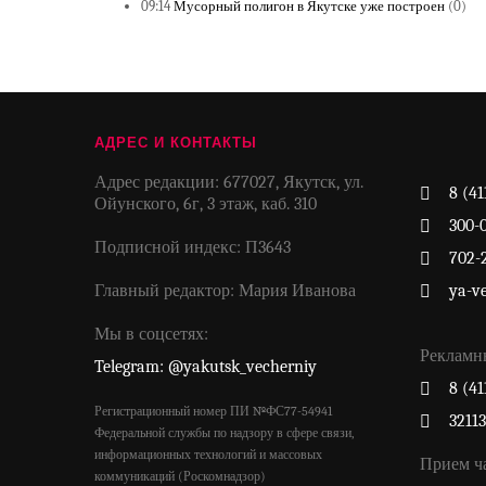
09:14
Мусорный полигон в Якутске уже построен
(0)
АДРЕС И КОНТАКТЫ
Адрес редакции: 677027, Якутск, ул.
8 (41
Ойунского, 6г, 3 этаж, каб. 310
300-
Подписной индекс: П3643
702-
Главный редактор: Мария Иванова
ya-v
Мы в соцсетях:
Рекламн
Telegram: @yakutsk_vecherniy
8 (41
Регистрационный номер ПИ №ФС77-54941
3211
Федеральной службы по надзору в сфере связи,
информационных технологий и массовых
Прием ч
коммуникаций (Роскомнадзор)