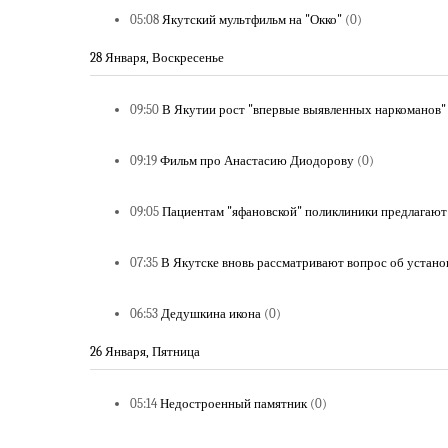
05:08
Якутский мультфильм на "Окко"
(0)
28 Января, Воскресенье
09:50
В Якутии рост "впервые выявленных наркоманов"
09:19
Фильм про Анастасию Диодорову
(0)
09:05
Пациентам "яфановской" поликлиники предлагают
07:35
В Якутске вновь рассматривают вопрос об устано
06:53
Дедушкина икона
(0)
26 Января, Пятница
05:14
Недостроенный памятник
(0)