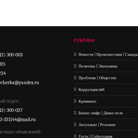
РУБРИКИ
12) 300-003
Новости | Происшествия | Сканда
025
Политика | Экономика
224
Проблема | Общество
echerka@yandex.ru
Коррупции.net
ый отдел:
Криминал
12) 300-027
Бизнес-инфо | Дикое поле
33-321144@mail.ru
Актуально | Резонанс
астных объявлений:
Гость | Собеседник