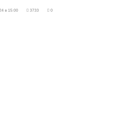
24 в 15:00
3733
0