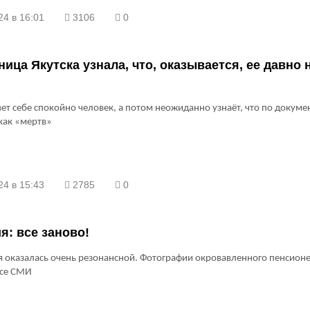
 разобраться в проблеме
24 в 16:01
3106
0
ица Якутска узнала, что, оказывается, ее давно 
вет себе спокойно человек, а потом неожиданно узнаёт, что по докуме
как «мертв»
24 в 15:43
2785
0
я: все заново!
я оказалась очень резонансной. Фотографии окровавленного пенсион
все СМИ