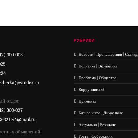
РУБРИКИ
12) 300-003
Новости | Происшествия | Сканда
025
Политика | Экономика
224
Проблема | Общество
echerka@yandex.ru
Коррупции.net
ый отдел:
Криминал
12) 300-027
Бизнес-инфо | Дикое поле
33-321144@mail.ru
Актуально | Резонанс
астных объявлений:
Гость | Собеседник