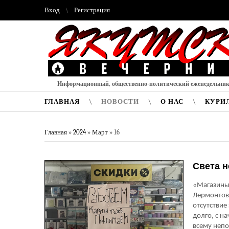
Вход
Регистрация
Информационный, общественно-политический еженедельни
ГЛАВНАЯ
НОВОСТИ
О НАС
КУРИ
Главная
»
2024
»
Март
»
16
Света н
«Магазины 
Лермонтова
отсутствие
долго, с н
всему неп