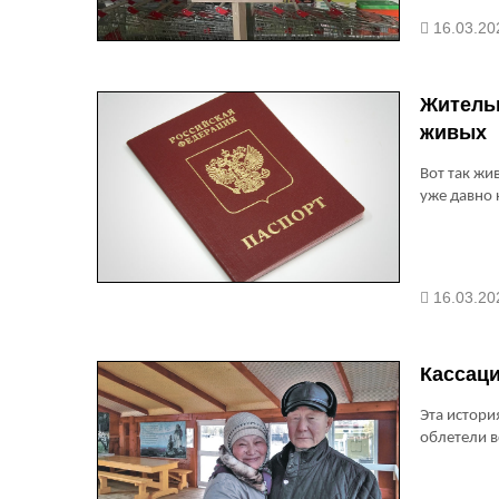
попытались
16.03.20
Жительн
живых
Вот так жи
уже давно 
16.03.20
Кассаци
Эта истори
облетели 