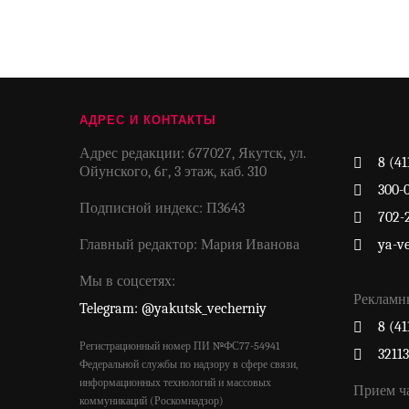
АДРЕС И КОНТАКТЫ
Адрес редакции: 677027, Якутск, ул.
8 (41
Ойунского, 6г, 3 этаж, каб. 310
300-
Подписной индекс: П3643
702-
Главный редактор: Мария Иванова
ya-v
Мы в соцсетях:
Рекламн
Telegram: @yakutsk_vecherniy
8 (41
Регистрационный номер ПИ №ФС77-54941
3211
Федеральной службы по надзору в сфере связи,
информационных технологий и массовых
Прием ч
коммуникаций (Роскомнадзор)