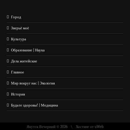
Город
Зверьё моё
Культура
Образование | Наука
Дела житейские
Главное
Мир вокруг нас | Экология
История
Будьте здоровы! | Медицина
Якутск Вечерний © 2026
Хостинг от
uWeb