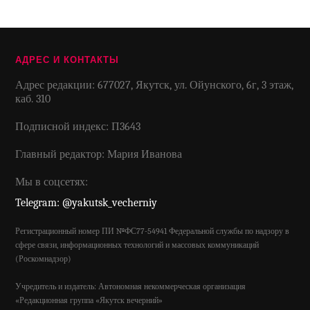
АДРЕС И КОНТАКТЫ
Адрес редакции: 677027, Якутск, ул. Ойунского, 6г, 3 этаж,
каб. 310
Подписной индекс: П3643
Главный редактор: Мария Иванова
Мы в соцсетях:
Telegram: @yakutsk_vecherniy
Регистрационный номер ПИ №ФС77-54941 Федеральной службы по надзору в
сфере связи, информационных технологий и массовых коммуникаций
(Роскомнадзор)
Учредитель и издатель: Автономная некоммерческая организация
«Редакционная группа «Якутск вечерний»