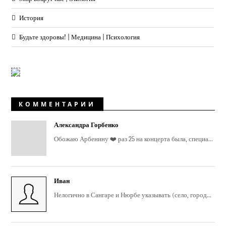
История
Будьте здоровы! | Медицина | Психология
КОММЕНТАРИИ
Александра Горбенко
Обожаю Арбенину ❤️ раз 25 на концерта была, специа...
Иван
Нелогично в Сангаре и Нюрбе указывать (село, город...