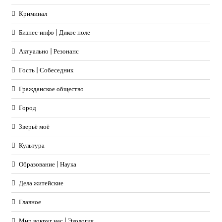
Криминал
Бизнес-инфо | Дикое поле
Актуально | Резонанс
Гость | Собеседник
Гражданское общество
Город
Зверьё моё
Культура
Образование | Наука
Дела житейские
Главное
Мир вокруг нас | Экология