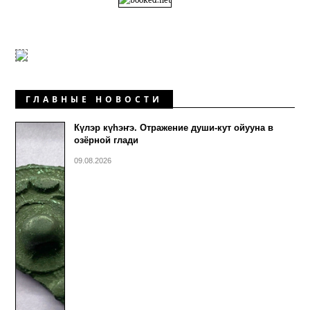
ГЛАВНЫЕ НОВОСТИ
Күлэр күhэҥэ. Отражение души-кут ойууна в
озёрной глади
09.08.2026