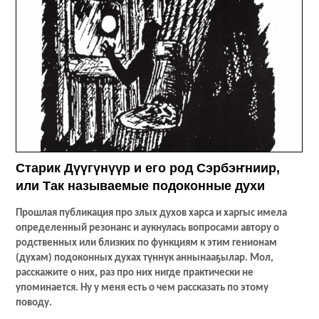
Старик Дүүгүнүүр и его род Сэрбэҥниир,
или Так называемые подоконные духи
Прошлая публикация про злых духов харса и харгыс имела
определенный резонанс и аукнулась вопросами автору о
родственных или близких по функциям к этим генионам
(духам) подоконных духах түннүк аннынааҕылар. Мол,
расскажите о них, раз про них нигде практически не
упоминается. Ну у меня есть о чем рассказать по этому
поводу.