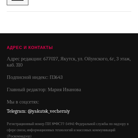
АДРЕС И КОНТАКТЫ
Адрес редакции: 677027, Якутск, ул. Ойунского, 6г, 3 этаж,
каб. 310
Подписной индекс: П3643
Главный редактор: Мария Иванова
Мы в соцсетях:
Telegram: @yakutsk_vecherniy
Регистрационный номер ПИ №ФС77-54941 Федеральной службы по надзору в
сфере связи, информационных технологий и массовых коммуникаций
(Роскомнадзор)