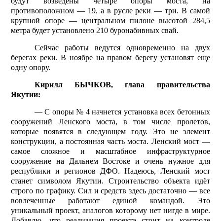
будут возведены четыре опоры моста, на
противоположном — 19, а в русле реки — три. В самой
крупной опоре — центральном пилоне высотой 284,5
метра будет установлено 210 буронабивных свай.
Сейчас работы ведутся одновременно на двух
берегах реки. В ноябре на правом берегу установят еще
одну опору.
Кирилл БЫЧКОВ, глава правительства
Якутии:
— С опоры № 4 начнется установка всех бетонных
соо­ружений Ленского моста, в том числе пролетов,
которые появятся в следующем году. Это не элемент
конструкции, а постоянная часть моста. Ленский мост —
самое сложное и масштабное инфраструктурное
сооружение на Дальнем Востоке и очень нужное для
республики и регионов ДФО. Надеюсь, Ленский мост
станет символом Якутии. Строительство объекта идёт
строго по графику. Сил и средств здесь достаточно — все
вовлеченные работают единой командой. Это
уникальный проект, аналогов которому нет нигде в мире.
Добавлю, что реализация проекта стоит на конт­роле