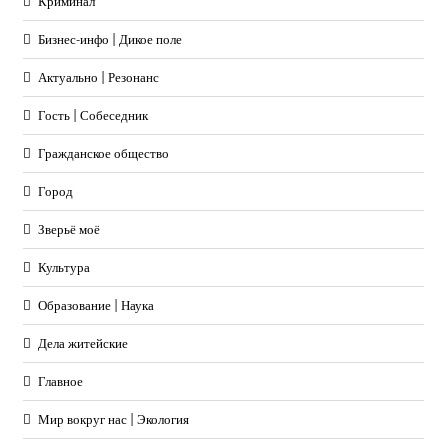
Криминал
Бизнес-инфо | Дикое поле
Актуально | Резонанс
Гость | Собеседник
Гражданское общество
Город
Зверьё моё
Культура
Образование | Наука
Дела житейские
Главное
Мир вокруг нас | Экология