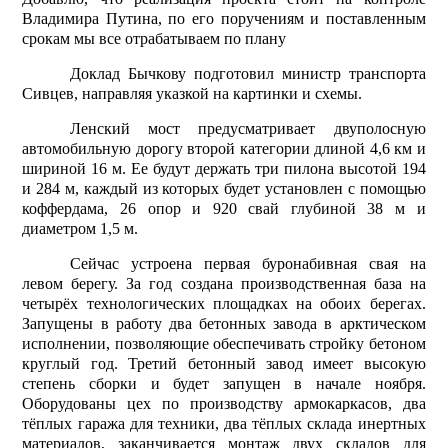
Владимира Путина, по его поручениям и поставленным
срокам мы все отрабатываем по плану
Доклад Бычкову подготовил министр транспорта
Сивцев, направляя указкой на картинки и схемы.
Ленский мост предусматривает двуполосную
автомобильную дорогу второй категории длиной 4,6 км и
шириной 16 м. Ее будут держать три пилона высотой 194
и 284 м, каждый из которых будет установлен с помощью
коффердама, 26 опор и 920 свай глубиной 38 м и
диаметром 1,5 м.
Сейчас устроена первая буронабивная свая на
левом берегу. За год создана производственная база на
четырёх технологических площадках на обоих берегах.
Запущены в работу два бетонных завода в арктическом
исполнении, позволяющие обеспечивать стройку бетоном
круглый год. Третий бетонный завод имеет высокую
степень сборки и будет запущен в начале ноября.
Оборудованы цех по производству армокаркасов, два
тёплых гаража для техники, два тёплых склада инертных
материалов, заканчивается монтаж двух складов для