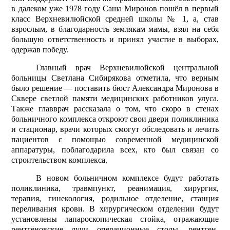
в далеком уже 1978 году Саша Миронов пошёл в первый
класс Верхневилюйской средней школы № 1, а, став
взрослым, в благодарность землякам мамы, взял на себя
большую ответственность и принял участие в выборах,
одержав победу.
Главный врач Верхневилюйской центральной
больницы Светлана Сибирякова отметила, что верным
было решение — поставить бюст Александра Миронова в
Сквере светлой памяти медицинских работников улуса.
Также главврач рассказала о том, что скоро в стенах
больничного комплекса откроют свои двери поликлиника
и стационар, врачи которых смогут обследовать и лечить
пациентов с помощью современной медицинской
аппаратуры, поблагодарила всех, кто был связан со
строительством комплекса.
В новом больничном комплексе будут работать
поликлиника, травмпункт, реанимация, хирургия,
терапия, гинекология, родильное отделение, станция
переливания крови. В хирургическом отделении будут
установлены лапароскопическая стойка, отражающие
рентгеновские лучи операционные столы, рентген-