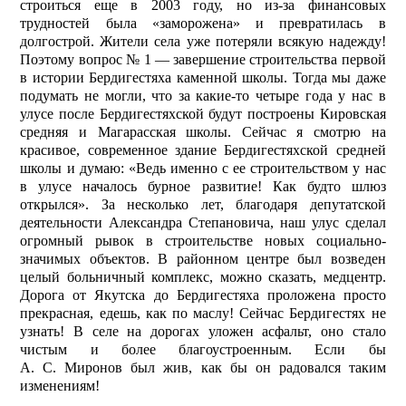
строиться еще в 2003 году, но из-за финансовых
трудностей была «заморожена» и превратилась в
долгострой. Жители села уже потеряли всякую надежду!
Поэтому вопрос № 1 — завершение строительства первой
в истории Бердигестяха каменной школы. Тогда мы даже
подумать не могли, что за какие-то четыре года у нас в
улусе после Бердигестяхской будут построены Кировская
средняя и Магарасская школы. Сейчас я смотрю на
красивое, современное здание Бердигестяхской средней
школы и думаю: «Ведь именно с ее строительством у нас
в улусе началось бурное развитие! Как будто шлюз
открылся». За несколько лет, благодаря депутатской
деятельности Александра Степановича, наш улус сделал
огромный рывок в строительстве новых социально-
значимых объектов. В районном центре был возведен
целый больничный комплекс, можно сказать, медцентр.
Дорога от Якутска до Бердигестяха проложена просто
прекрасная, едешь, как по маслу! Сейчас Бердигестях не
узнать! В селе на дорогах уложен асфальт, оно стало
чистым и более благоустроенным. Если бы
А. С. Миронов был жив, как бы он радовался таким
изменениям!