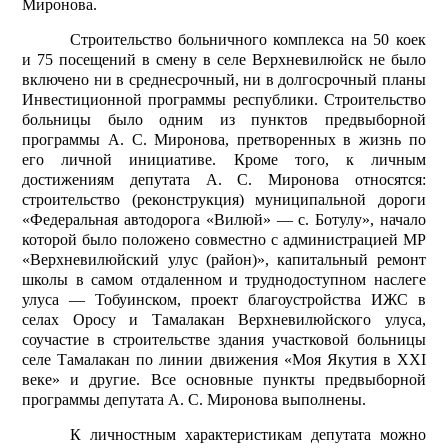
Миронова.
Строительство больничного комплекса на 50 коек
и 75 посещений в смену в селе Верхневилюйск не было
включено ни в среднесрочный, ни в долгосрочный планы
Инвестиционной программы республики. Строительство
больницы было одним из пунктов предвыборной
программы А. С. Миронова, претворенных в жизнь по
его личной инициативе. Кроме того, к личным
достижениям депутата А. С. Миронова относятся:
строительство (реконструкция) муниципальной дороги
«Федеральная автодорога «Вилюй» — с. Ботулу», начало
которой было положено совместно с администрацией МР
«Верхневилюйский улус (район)», капитальный ремонт
школы в самом отдаленном и труднодоступном наслеге
улуса — Тобуинском, проект благоустройства ИЖС в
селах Оросу и Тамалакан Верхневилюйского улуса,
соучастие в строительстве здания участковой больницы
селе Тамалакан по линии движения «Моя Якутия в XXI
веке» и другие. Все основные пункты предвыборной
программы депутата А. С. Миронова выполнены.
К личностным характеристикам депутата можно