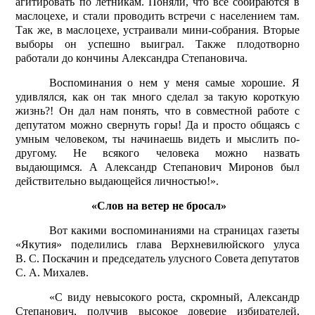
агитировать по летникам. Поняли, что все собираются в
маслоцехе, и стали проводить встречи с населением там.
Так же, в маслоцехе, устраивали мини-собрания. Вторые
выборы он успешно выиграл. Также плодотворно
работали до кончины Александра Степановича.
Воспоминания о нем у меня самые хорошие. Я
удивлялся, как он так много сделал за такую короткую
жизнь?! Он дал нам понять, что в совместной работе с
депутатом можно свернуть горы! Да и просто общаясь с
умным человеком, ты начинаешь видеть и мыслить по-
другому. Не всякого человека можно назвать
выдающимся. А Александр Степанович Миронов был
действительно выдающейся личностью!».
«Слов на ветер не бросал»
Вот какими воспоминаниями на страницах газеты
«Якутия» поделились глава Верхневилюйского улуса
В. С. Поскачин и председатель улусного Совета депутатов
С. А. Михалев.
«С виду невысокого роста, скромный, Александр
Степанович, получив высокое доверие избирателей,