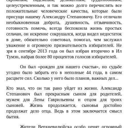
целеустремленным, и так можно долго перечислять все
положительные человеческие качества, которые были
присущи нашему Александру Степановичу. Его отличали
необыкновенная доброта, душевность, отзывчивость,
готовность помочь, всегда беспокоила жизнь простых
сельчан, он искренне сокрушался, когда видел недостаток
в доме, обязательно советовал, помогал, чем заслужил
уважение и огромную признательность избирателей. Не
зря в сентябре 2013 года он был избран вторично в Ил
Тумэн, набрав более 80 процентов голосов избирателей.
Он был «рожден для нашего счастья», но судьбе
угодно было забрать его в неполные 44 года, в самом
расцвете сил. Сколько у него было планов, важных дел...
Кто знал, что он так рано уйдет из жизни. Александр
Степанович был прекрасным сыном для родителей,
мужем для Лены Гаврильевны и отцом для троих
сыновей. Жизнь продолжается, сыновья достойно
продолжат дело отца. Ведь в этом заключается смысл
бытия.
Жители Верхневилюйска особо ценят огромный