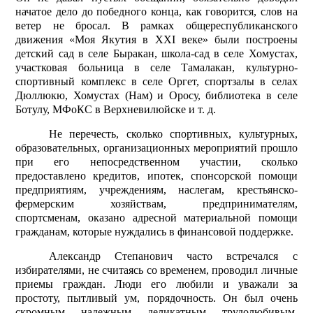
начатое дело до победного конца, как говорится, слов на
ветер не бросал. В рамках общереспубликанского
движения «Моя Якутия в XXI веке» были построены
детский сад в селе Быракан, школа-сад в селе Хомустах,
участковая больница в селе Тамалакан, культурно-
спортивный комплекс в селе Оргет, спортзалы в селах
Дюллюкю, Хомустах (Нам) и Оросу, библиотека в селе
Ботулу, МФоКС в Верхневилюйске и т. д.
Не перечесть, сколько спортивных, культурных,
образовательных, организационных мероприятий прошло
при его непосредственном участии, сколько
предоставлено кредитов, ипотек, спонсорской помощи
предприятиям, учреждениям, наслегам, крестьянско-
фермерским хозяйствам, предпринимателям,
спортсменам, оказано адресной материальной помощи
гражданам, которые нуждались в финансовой поддержке.
Александр Степанович часто встречался с
избирателями, не считаясь со временем, проводил личные
приемы граждан. Люди его любили и уважали за
простоту, пытливый ум, порядочность. Он был очень
скромным, надежным, деликатным, трудолюбивым,