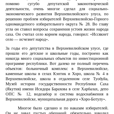
помимо сугубо депутатской законотворческой
деятельности, очень многое сделал для социально-
экономического развития Верхневилюйского улуса, по
решению проблем избирателей Верхневилюйско-Горного
одномандатного избирательного округа № 28. Во главу
угла он ставил вопросы сохранения устоев жизни народа
саха. Он считал село корнем народа, говорил: «Иссякнет
село — исчезнет народ».
За годы его депутатства в Верхневилюйском улусе, где
прошли его детские и школьные годы, построено как
никогда много социальных объектов по инвестиционной
программе республики. Вот далеко не полный перечень
объектов: больничный комплекс в Верхневилюйске,
каменные школы в селах Кэнтик и Хоро, школа № 4 в
Верхневилюйске, школа в отдаленном селе Туобуйа,
Музей истории государственности Республики Саха
(Якутия) имени Исидора Барахова в селе Харбалах, депо
ОПС № 12, водозабор и система водоснабжения в
Верхневилюйске, муниципальная дорога «Хоро-Ботулу».
Многое было сделано и по наказам избирателей.
Он не давал пустых обещаний, обязательно доводил