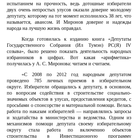
испытанием на прочность, ведь дотошные избиратели
двух очень непростых улусов оказали доверие молодому
депутату, которому на тот момент исполнилось 38 лет, что
называется, авансом. И Миронов доверие и надежды
народа на лучшую жизнь оправдал.
Когда готовилась к изданию книга «Депутаты
Государственного Собрания (Ил Тумэн) РС(Я) IV
созыва», было решено показать деятельность народных
избранников в цифрах. Вот какая «арифметика»
получилась у А. С. Миронова: читаем и считаем.
«С 2008 по 2012 год народным депутатом
проведено 785 личных приемов в избирательном
округе. Избиратели обращались к депутату, в основном,
по вопросам содействия в строительстве социально-
значимых объектов в улусах, предоставления кредитов, с
просьбами о спонсорстве и материальной помощи. Велась
работа по наказам избирателей — направлялись запросы
и ходатайства в министерства и ведомства. Одним из
механизмов помощи депутата своему избирательному
округу стала работа по включению объектов
строительства в Инвестиционную программу