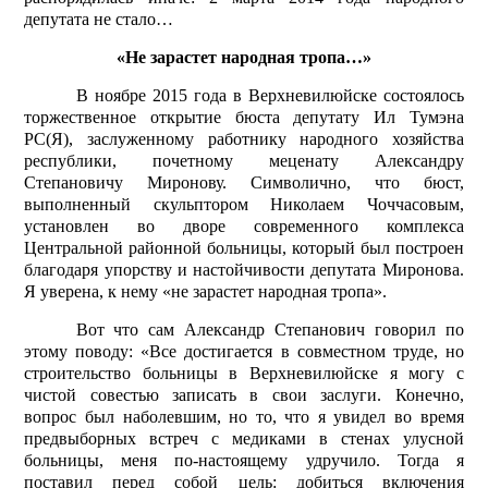
депутата не стало…
«Не зарастет народная тропа…»
В ноябре 2015 года в Верхневилюйске состоялось
торжественное открытие бюста депутату Ил Тумэна
РС(Я), заслуженному работнику народного хозяйства
республики, почетному меценату Александру
Степановичу Миронову. Символично, что бюст,
выполненный скульптором Николаем Чоччасовым,
установлен во дворе современного комплекса
Центральной районной больницы, который был построен
благодаря упорству и настойчивости депутата Миронова.
Я уверена, к нему «не зарастет народная тропа».
Вот что сам Александр Степанович говорил по
этому поводу: «Все достигается в совместном труде, но
строительство больницы в Верхневилюйске я могу с
чистой совестью записать в свои заслуги. Конечно,
вопрос был наболевшим, но то, что я увидел во время
предвыборных встреч с медиками в стенах улусной
больницы, меня по-настоящему удручило. Тогда я
поставил перед собой цель: добиться включения