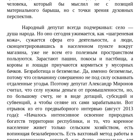
человека, который бы мыслил не с позиций
материального барыша, но с точки зрения духовных
перспектив.
Народный депутат всегда подчеркивал: село —
душа народа. Но оно сегодня ужимается, как «шагреневая
кожа», сужается сфера его деятельности, а люди,
сконцентрировавшись в населенном пункте вокруг
магазина, уже не всем его полезным пространством
пользуются. Зарастают пашни, покосы и пастбища, а
коровы и лошади приучаются кормиться у мусорных
бачков. Безработица и безземелье. Да, именно безземелье,
потому что сельчанину совершенно не под силу осваивать
отдаленные угодья. Поэтому депутат Александр Миронов
считал, что селу нужны деньги от промышленности, но,
по большому счету, не в виде дотаций, субсидий и
субвенций, а чтобы селяне их сами зарабатывали. Вот
отрывок из его предвыборного интервью (август 2013
года): «Началось интенсивное освоение природных
богатств территории республики, и то, что коренное
население живет только сельским хозяйством, есть
вопиющая безалаберность. Есть вахтовый метод работы в
промышленности, который как будто специально для