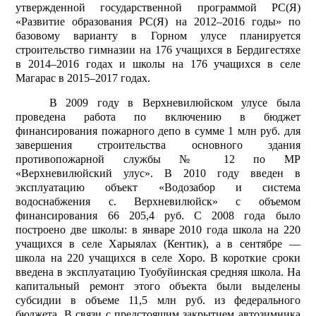
утвержденной государственной программой РС(Я)
«Развитие образования РС(Я) на 2012–2016 годы» по
базовому варианту в Горном улусе планируется
строительство гимназии на 176 учащихся в Бердигестяхе
в 2014–2016 годах и школы на 176 учащихся в селе
Магарас в 2015–2017 годах.
В 2009 году в Верхневилюйском улусе была
проведена работа по включению в бюджет
финансирования пожарного депо в сумме 1 млн руб. для
завершения строительства основного здания
противопожарной службы № 12 по МР
«Верхневилюйский улус». В 2010 году введен в
эксплуатацию объект «Водозабор и система
водоснабжения с. Верхневилюйск» с объемом
финансирования 66 205,4 руб. С 2008 года было
построено две школы: в январе 2010 года школа на 220
учащихся в селе Харыялах (Кентик), а в сентябре —
школа на 220 учащихся в селе Хоро. В короткие сроки
введена в эксплуатацию Туобуйинская средняя школа. На
капитальный ремонт этого объекта были выделены
субсидии в объеме 11,5 млн руб. из федерального
бюджета. В связи с предстоящим закрытием автозимника