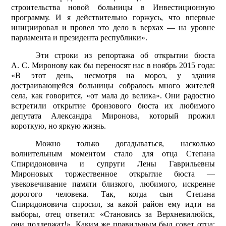
строительства новой больницы в Инвестиционную
программу. И я действительно горжусь, что впервые
инициировал и провел это дело в верхах — на уровне
парламента и президента республики».
Эти строки из репортажа об открытии бюста
А. С. Миронову как бы переносят нас в ноябрь 2015 года:
«В этот день, несмотря на мороз, у здания
достраивающейся больницы собралось много жителей
села, как говорится, «от мала до велика». Они радостно
встретили открытие бронзового бюста их любимого
депутата Александра Миронова, который прожил
короткую, но яркую жизнь.
Можно только догадываться, насколько
волнительным моментом стало для отца Степана
Спиридоновича и супруги Лены Гаврильевны
Мироновых торжественное открытие бюста —
увековечивание памяти близкого, любимого, искренне
дорогого человека. Так, когда сын Степана
Спиридоновича спросил, за какой район ему идти на
выборы, отец ответил: «Становись за Верхневилюйск,
они поддержат!». Каким же правильным был совет отца: