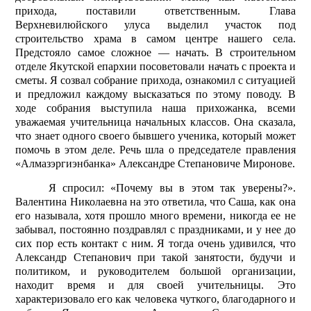
прихода, поставили ответственным. Глава
Верхневилюйского улуса выделил участок под
строительство храма в самом центре нашего села.
Предстояло самое сложное — начать. В строительном
отделе Якутской епархии посоветовали начать с проекта и
сметы. Я созвал собрание прихода, ознакомил с ситуацией
и предложил каждому высказаться по этому поводу. В
ходе собрания выступила наша прихожанка, всеми
уважаемая учительница начальных классов. Она сказала,
что знает одного своего бывшего ученика, который может
помочь в этом деле. Речь шла о председателе правления
«Алмазэргиэнбанка» Александре Степановиче Миронове.
Я спросил: «Почему вы в этом так уверены?».
Валентина Николаевна на это ответила, что Саша, как она
его называла, хотя прошло много времени, никогда ее не
забывал, постоянно поздравлял с праздниками, и у нее до
сих пор есть контакт с ним. Я тогда очень удивился, что
Александр Степанович при такой занятости, будучи и
политиком, и руководителем большой организации,
находит время и для своей учительницы. Это
характеризовало его как человека чуткого, благодарного и