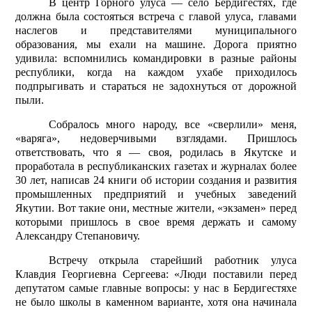
В центр Горного улуса — село Бердигестях, где
должна была состояться встреча с главой улуса, главами
наслегов и представителями муниципального
образования, мы ехали на машине. Дорога приятно
удивила: вспомнились командировки в разные районы
республики, когда на каждом ухабе приходилось
подпрыгивать и стараться не задохнуться от дорожной
пыли.
Собралось много народу, все «сверлили» меня,
«варяга», недоверчивыми взглядами. Пришлось
ответствовать, что я — своя, родилась в Якутске и
проработала в республиканских газетах и журналах более
30 лет, написав 24 книги об истории создания и развития
промышленных предприятий и учебных заведений
Якутии. Вот такие они, местные жители, «экзамен» перед
которыми пришлось в свое время держать и самому
Александру Степановичу.
Встречу открыла старейший работник улуса
Клавдия Георгиевна Сергеева: «Люди поставили перед
депутатом самые главные вопросы: у нас в Бердигестяхе
не было школы в каменном варианте, хотя она начинала