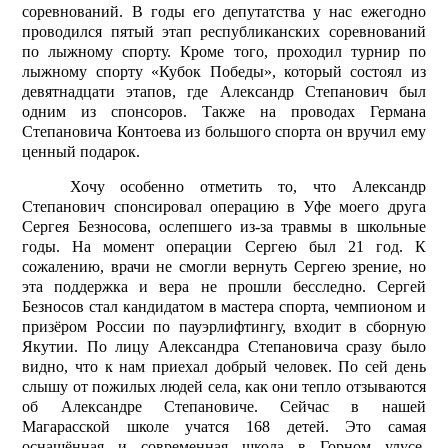
соревнований. В годы его депутатства у нас ежегодно
проводился пятый этап республиканских соревнований
по лыжному спорту. Кроме того, проходил турнир по
лыжному спорту «Кубок Победы», который состоял из
девятнадцати этапов, где Александр Степанович был
одним из спонсоров. Также на проводах Германа
Степановича Контоева из большого спорта он вручил ему
ценный подарок.
Хочу особенно отметить то, что Александр
Степанович спонсировал операцию в Уфе моего друга
Сергея Безносова, ослепшего из-за травмы в школьные
годы. На момент операции Сергею был 21 год. К
сожалению, врачи не смогли вернуть Сергею зрение, но
эта поддержка и вера не прошли бесследно. Сергей
Безносов стал кандидатом в мастера спорта, чемпионом и
призёром России по пауэрлифтингу, входит в сборную
Якутии. По лицу Александра Степановича сразу было
видно, что к нам приехал добрый человек. По сей день
слышу от пожилых людей села, как они тепло отзываются
об Александре Степановиче. Сейчас в нашей
Магарасской школе учатся 168 детей. Это самая
оснащённая и современная школа в Горном улусе.