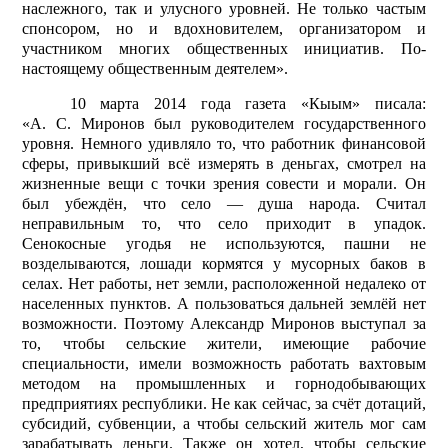
наслежного, так и улусного уровней. Не только частым
спонсором, но и вдохновителем, организатором и
участником многих общественных инициатив. По-
настоящему общественным деятелем».
10 марта 2014 года газета «Кыым» писала:
«А. С. Миронов был руководителем государственного
уровня. Немного удивляло то, что работник финансовой
сферы, привыкший всё измерять в деньгах, смотрел на
жизненные вещи с точки зрения совести и морали. Он
был убеждён, что село — душа народа. Считал
неправильным то, что село приходит в упадок.
Сенокосные угодья не используются, пашни не
возделываются, лошади кормятся у мусорных баков в
селах. Нет работы, нет земли, расположенной недалеко от
населенных пунктов. А пользоваться дальней землёй нет
возможности. Поэтому Александр Миронов выступал за
то, чтобы сельские жители, имеющие рабочие
специальности, имели возможность работать вахтовым
методом на промышленных и горнодобывающих
предприятиях республики. Не как сейчас, за счёт дотаций,
субсидий, субвенции, а чтобы сельский житель мог сам
зарабатывать деньги. Также он хотел, чтобы сельские