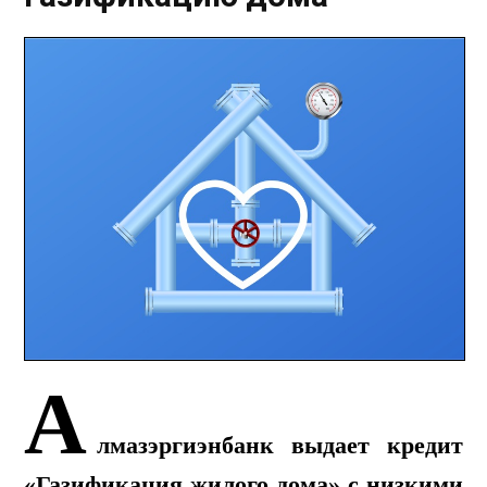
А
лмазэргиэнбанк выдает кредит
«Газификация жилого дома» с низкими