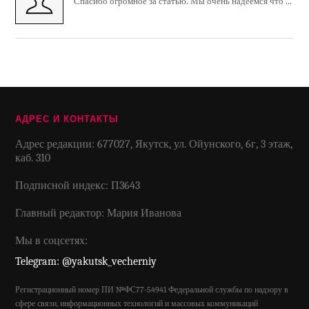
Спасибо огромное за статью. Мы очень надеемся что ...
АДРЕС И КОНТАКТЫ
Адрес редакции: 677027, Якутск, ул. Ойунского, 6г, 3 этаж,
каб. 310
Подписной индекс: П3643
Главный редактор: Мария Иванова
Мы в соцсетях:
Telegram: @yakutsk_vecherniy
Регистрационный номер ПИ №ФС77-54941 Федеральной службы по надзору в
сфере связи, информационных технологий и массовых коммуникаций