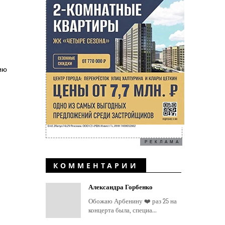
ию
РЕКЛАМА
КОММЕНТАРИИ
Александра Горбенко
Обожаю Арбенину ❤️ раз 25 на
концерта была, специа...