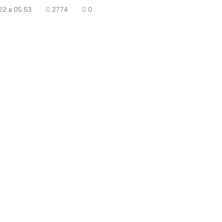
22 в 05:53
2774
0