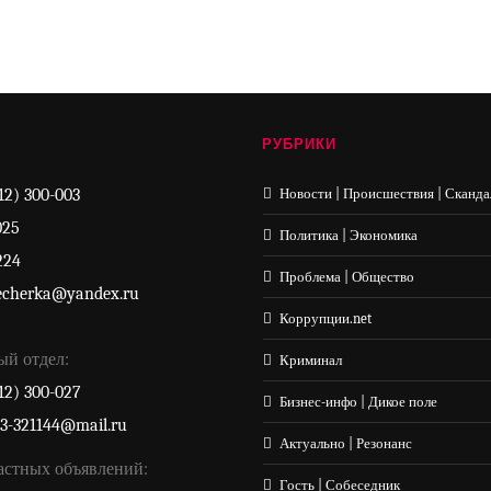
РУБРИКИ
12) 300-003
Новости | Происшествия | Сканда
025
Политика | Экономика
224
Проблема | Общество
echerka@yandex.ru
Коррупции.net
ый отдел:
Криминал
12) 300-027
Бизнес-инфо | Дикое поле
33-321144@mail.ru
Актуально | Резонанс
астных объявлений:
Гость | Собеседник