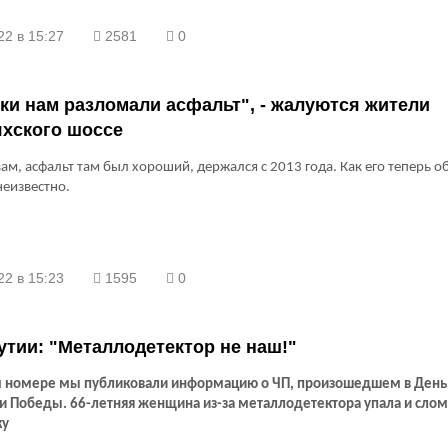
22 в 15:27
2581
0
ки нам разломали асфальт", - жалуются жители
яхского шоссе
вам, асфальт там был хороший, держался с 2013 года. Как его теперь о
неизвестно.
22 в 15:23
1595
0
тии: "Металлодетектор не наш!"
 номере мы публиковали информацию о ЧП, произошедшем в День
и Победы. 66-летняя женщина из-за металлодетектора упала и сло
ку