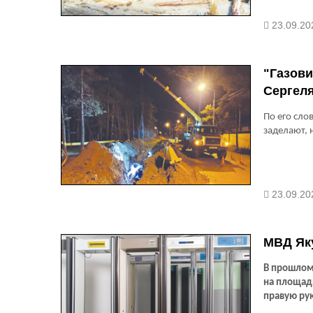
23.09.20
"Газови
Сергел
По его сло
заделают, 
23.09.20
МВД Яку
В прошлом
на площад
правую ру