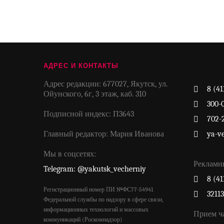
АДРЕС И КОНТАКТЫ
Адрес редакции: 677027, Якутск, ул.
8 (41
Ойунского, 6г, 3 этаж, каб. 310
300-
Подписной индекс: П3643
702-
Главный редактор: Мария Иванова
ya-v
Мы в соцсетях:
Рекламн
Telegram: @yakutsk_vecherniy
8 (41
Регистрационный номер ПИ №ФС77-54941
3211
Федеральной службы по надзору в сфере связи,
информационных технологий и массовых
Прием ч
коммуникаций (Роскомнадзор)