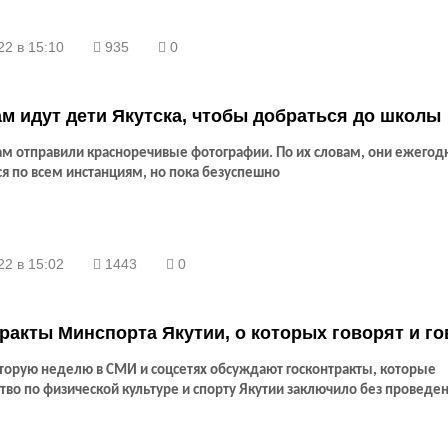
22 в 15:10
935
0
м идут дети Якутска, чтобы добраться до школы
ам отправили красноречивые фотографии. По их словам, они ежегод
я по всем инстанциям, но пока безуспешно
22 в 15:02
1443
0
ракты Минспорта Якутии, о которых говорят и г
оторую неделю в СМИ и соцсетях обсуждают госконтракты, которые
во по физической культуре и спорту Якутии заключило без проведен