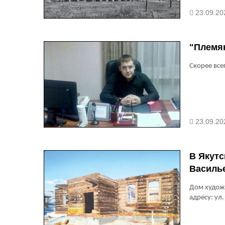
23.09.20
"Племян
Скорее все
23.09.20
В Якутс
Василь
Дом художн
адресу: ул