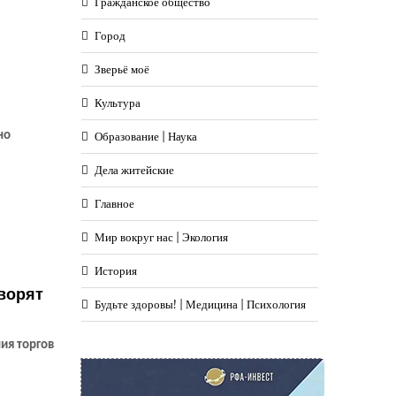
Гражданское общество
Город
Зверьё моё
Культура
но
Образование | Наука
Дела житейские
Главное
Мир вокруг нас | Экология
История
оворят
Будьте здоровы! | Медицина | Психология
ия торгов