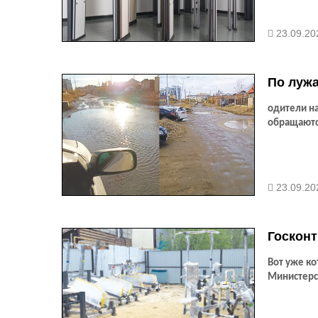
23.09.20
По лужа
одители н
обращаютс
23.09.20
Госконт
Вот уже к
Министерст