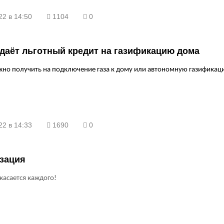
22 в 14:50
1104
0
даёт льготный кредит на газификацию дома
жно получить на подключение газа к дому или автономную газификац
22 в 14:33
1690
0
зация
 касается каждого!