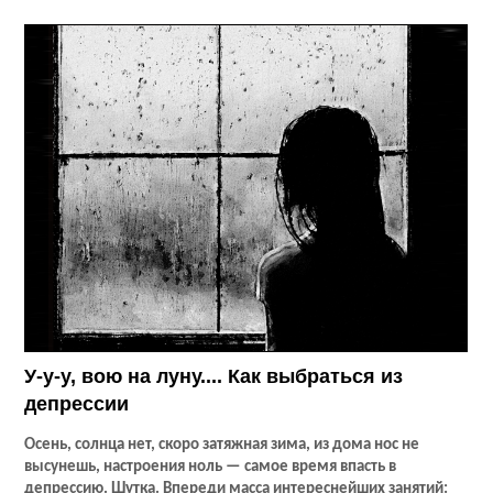
У-у-у, вою на луну.... Как выбраться из
депрессии
Осень, солнца нет, скоро затяжная зима, из дома нос не
высунешь, настроения ноль — самое время впасть в
депрессию. Шутка. Впереди масса интереснейших занятий: