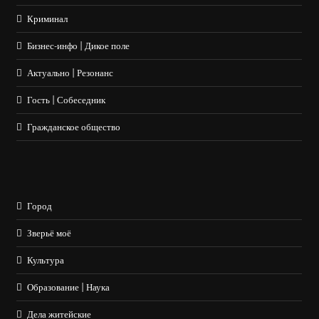
Криминал
Бизнес-инфо | Дикое поле
Актуально | Резонанс
Гость | Собеседник
Гражданское общество
Город
Зверьё моё
Культура
Образование | Наука
Дела житейские