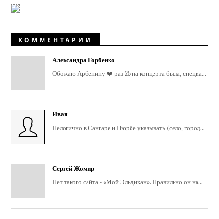
КОММЕНТАРИИ
Александра Горбенко
Обожаю Арбенину ❤️ раз 25 на концерта была, специа...
Иван
Нелогично в Сангаре и Нюрбе указывать (село, город...
Сергей Жомир
Нет такого сайта - «Мой Эльдикан». Правильно он на...