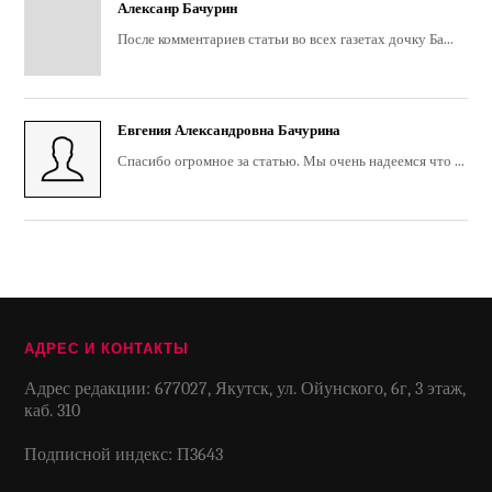
Алексанр Бачурин
После комментариев статьи во всех газетах дочку Ба...
Евгения Александровна Бачурина
Спасибо огромное за статью. Мы очень надеемся что ...
АДРЕС И КОНТАКТЫ
Адрес редакции: 677027, Якутск, ул. Ойунского, 6г, 3 этаж,
каб. 310
Подписной индекс: П3643