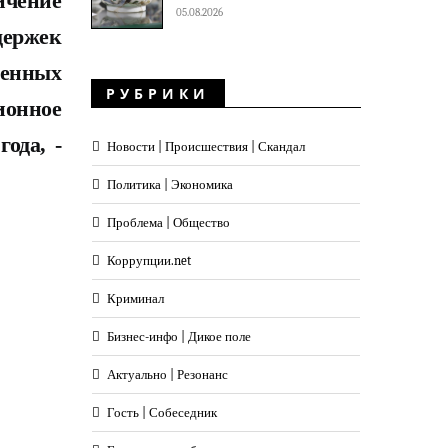
ичение
05.08.2026
держек
венных
РУБРИКИ
ионное
ода, -
Новости | Происшествия | Скандал
Политика | Экономика
Проблема | Общество
Коррупции.net
Криминал
Бизнес-инфо | Дикое поле
Актуально | Резонанс
Гость | Собеседник