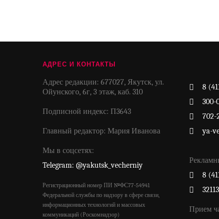
АДРЕС И КОНТАКТЫ
Адрес редакции: 677027, Якутск, ул.
8 (41
Ойунского, 6г, 3 этаж, каб. 310
300-
Подписной индекс: П3643
702-
Главный редактор: Мария Иванова
ya-v
Мы в соцсетях:
Рекламн
Telegram: @yakutsk_vecherniy
8 (41
Регистрационный номер ПИ №ФС77-54941
3211
Федеральной службы по надзору в сфере связи,
информационных технологий и массовых
Прием ч
коммуникаций (Роскомнадзор)