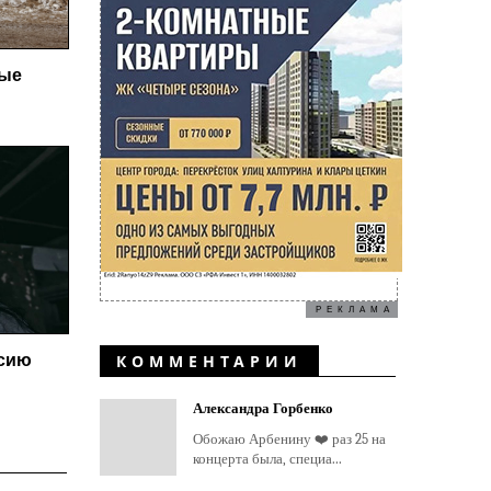
ные
РЕКЛАМА
ссию
КОММЕНТАРИИ
Александра Горбенко
Обожаю Арбенину ❤️ раз 25 на
концерта была, специа...