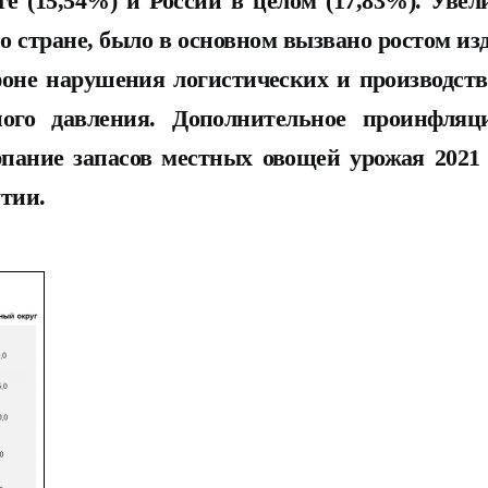
е (15,54%) и России в целом (17,83%). Увел
по стране, было в основном вызвано ростом из
фоне нарушения логистических и производст
ного давления. Дополнительное проинфляц
пание запасов местных овощей урожая 2021 г
тии.