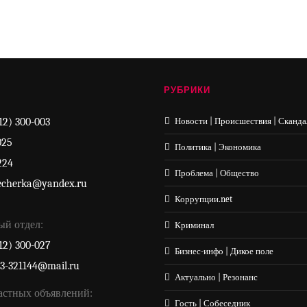
РУБРИКИ
12) 300-003
Новости | Происшествия | Сканда
025
Политика | Экономика
224
Проблема | Общество
echerka@yandex.ru
Коррупции.net
ый отдел:
Криминал
12) 300-027
Бизнес-инфо | Дикое поле
33-321144@mail.ru
Актуально | Резонанс
астных объявлений:
Гость | Собеседник