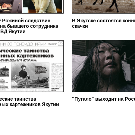
у Рожиной следствие
В Якутске состоятся кон
на бывшего сотрудника
скачки
ВД Якутии
еские таинства
"Пугало" выходит на Ро
ных картежников Якутии