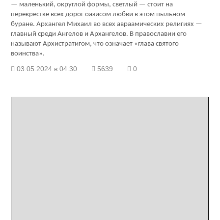
— маленький, округлой формы, светлый — стоит на
перекрестке всех дорог оазисом любви в этом пыльном
буране. Архангел Михаил во всех авраамических религиях —
главный среди Ангелов и Архангелов. В православии его
называют Архистратигом, что означает «глава святого
воинства».
03.05.2024 в 04:30
5639
0