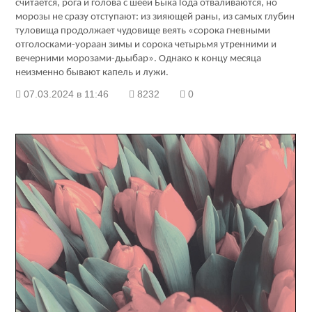
считается, рога и голова с шеей Быка Года отваливаются, но
морозы не сразу отступают: из зияющей раны, из самых глубин
туловища продолжает чудовище веять «сорока гневными
отголосками-уораан зимы и сорока четырьмя утренними и
вечерними морозами-дьыбар». Однако к концу месяца
неизменно бывают капель и лужи.
07.03.2024 в 11:46
8232
0