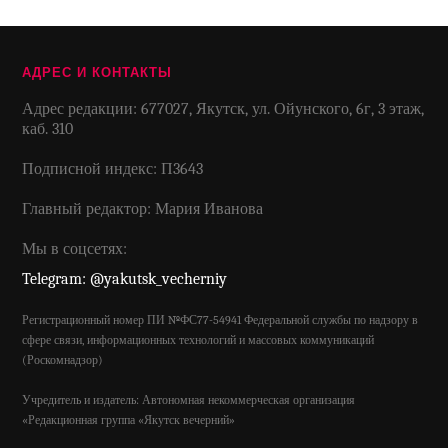
АДРЕС И КОНТАКТЫ
Адрес редакции: 677027, Якутск, ул. Ойунского, 6г, 3 этаж,
каб. 310
Подписной индекс: П3643
Главный редактор: Мария Иванова
Мы в соцсетях:
Telegram: @yakutsk_vecherniy
Регистрационный номер ПИ №ФС77-54941 Федеральной службы по надзору в
сфере связи, информационных технологий и массовых коммуникаций
(Роскомнадзор)
Учредитель и издатель: Автономная некоммерческая организация
«Редакционная группа «Якутск вечерний»