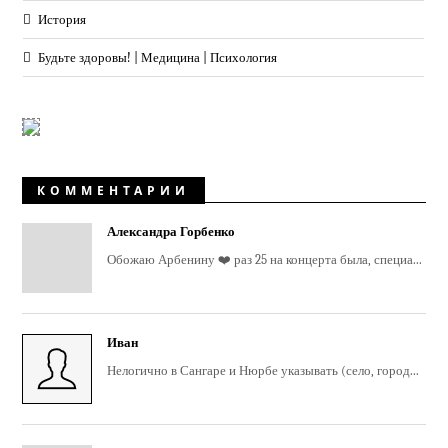
История
Будьте здоровы! | Медицина | Психология
КОММЕНТАРИИ
Александра Горбенко
Обожаю Арбенину ❤️ раз 25 на концерта была, специа...
Иван
Нелогично в Сангаре и Нюрбе указывать (село, город...