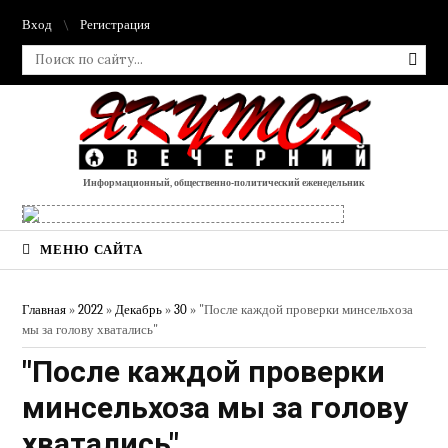
Вход
Регистрация
Информационный, общественно-политический еженедельник
МЕНЮ САЙТА
Главная
»
2022
»
Декабрь
»
30
» "После каждой проверки минсельхоза
мы за голову хватались"
"После каждой проверки
минсельхоза мы за голову
хватались"