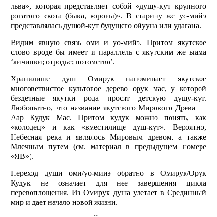
льва», которая представляет собой «душу-кут крупного
рогатого скота (быка, коровы)». В старину же уо-мийэ
представлялась душой-кут будущего ойууна или удагана.
Видим явную связь оми и уо-мийэ. Притом якутское
слово вроде бы имеет и параллель с якутским же ыама
‘личинки; отродье; потомство’.
Хранилище душ Омирук напоминает якутское
многоветвистое культовое дерево орук мас, у которой
бездетные якутки рода просят детскую душу-кут.
Любопытно, что название якутского Мирового Древа —
Аар Кудук Мас. Притом кудук можно понять, как
«колодец» и как «вместилище душ-кут». Вероятно,
Небесная река и являлось Мировым древом, а также
Млечным путем (см. материал в предыдущем номере
«ЯВ»).
Переход души оми/уо-мийэ обратно в Омирук/Орук
Кудук не означает для нее завершения цикла
перевоплощения. Из Омирук душа улетает в Срединный
мир и дает начало новой жизни.