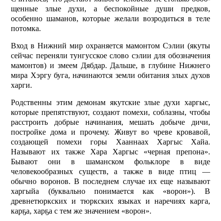
щенные злые духи, а беспокойные души предков,
особенно шаманов, которые желали возродиться в теле
потомка.
Вход в Нижний мир охраняется мамонтом Сэлии (якуты
сейчас переняли тунгусское слово сэлии для обозначения
мамонтов) и змеем Дябдар. Дальше, в глубине Нижнего
мира Хэргу буга, начинаются земли обитания злых духов
харги.
Родственны этим демонам якутские злые духи харгыс,
которые препятствуют, создают помехи, соблазны, чтобы
расстроить добрые начинания, мешать добыче дичи,
постройке дома и прочему. Живут во чреве кровавой,
создающей помехи горы Хааннаах Харгыс Хайа.
Называют их также Хара Харгыс «черная препона».
Бывают они в шаманском фольклоре в виде
человекообразных существ, а также в виде птиц —
обычно воронов. В последнем случае их еще называют
харгыйа (буквально понимается как «ворон»). В
древнетюркских и тюркских языках и наречиях карга,
карҕа, харҕа с тем же значением «ворон».