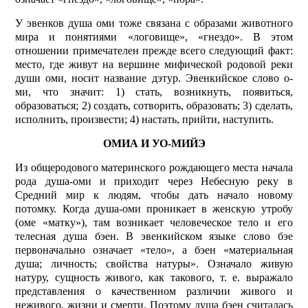
У эвенков душа оми тоже связана с образами животного
мира и понятиями «логовище», «гнездо». В этом
отношении примечателен прежде всего следующий факт:
место, где живут на вершине мифической родовой реки
души оми, носит название дэтур. Эвенкийское слово о-
ми, что значит: 1) стать, возникнуть, появиться,
образоваться; 2) создать, сотворить, образовать; 3) сделать,
исполнить, произвести; 4) настать, прийти, наступить.
ОМИА И УО-МИЙЭ
Из общеродового материнского рождающего места начала
рода душа-оми и приходит через Небесную реку в
Средний мир к людям, чтобы дать начало новому
потомку. Когда душа-оми проникает в женскую утробу
(оме «матку»), там возникает человеческое тело и его
телесная душа бэен. В эвенкийском языке слово бэе
первоначально означает «тело», а бэен «материальная
душа; личность; свойства натуры». Означало живую
натуру, сущность живого, как такового, т. е. выражало
представления о качественном различии живого и
неживого, жизни и смерти. По­этому душа бэен считалась