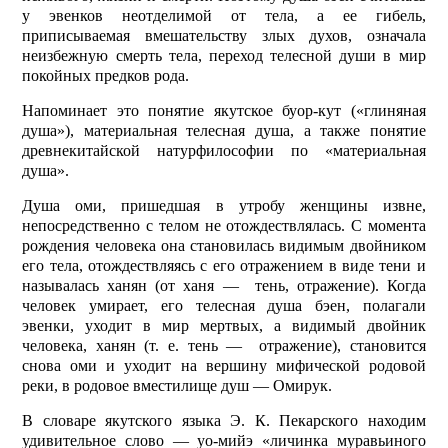
у эвенков неотделимой от тела, а ее гибель,
приписываемая вмешательству злых духов, означала
неизбежную смерть тела, переход телесной души в мир
покойных предков рода.
Напоминает это понятие якутское буор-кут («глиняная
душа»), материальная телесная душа, а также понятие
древнекитайской натурфилософии по «материальная
душа».
Душа оми, пришедшая в утробу женщины извне,
непосредственно с телом не отождествлялась. С момента
рождения человека она становилась видимым двойником
его тела, отождествляясь с его отражением в виде тени и
называлась ханян (от ханя — тень, отражение). Когда
человек умирает, его телесная душа бэен, полагали
эвенки, уходит в мир мертвых, а видимый двойник
человека, ханян (т. е. тень — отражение), становится
снова оми и уходит на вершину мифической родовой
реки, в родовое вместилище душ — Омирук.
В словаре якутского языка Э. К. Пекарского находим
удивительное слово — уо-мийэ «личинка муравьиного