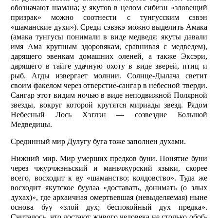
обозначают шамана; у якутов в целом сибиэн «зловещий
призрак» можно соотнести с тунгусским сэвэн
«шаманские духи»). Среди сэвэкэ можно выделить Амака
(амака тунгусы понимали в виде медведя; якуты давали
имя Ама крупным здоровякам, сравнивая с медведем),
дарящего эвенкам домашних оленей, а также Эксэри,
дарящего в тайге удачную охоту в виде зверей, птиц и
рыб. Агды извергает молнии. Солнце-Дылача светит
своим факелом через отверстие-сангар в небес­ной тверди.
Сангар этот видим ночью в виде неподвижной Полярной
звезды, вокруг которой крутятся мириады звезд. Рядом
Небесный Лось Хэглэн — созвездие Большой
Медведицы.
Срединный мир Дулугу буга тоже заполнен духами.
Нижний мир. Мир умерших предков буни. Понятие буни
через чжурчжэньский и маньчжурский языки, скорее
всего, восходит к ву «шаманство; колдовство». Туда же
восходит якутское буу­лаа «доставать, донимать (о злых
духах)», где архаичная омерт­вевшая (невыделяемая) ныне
основа буу «злой дух; беспокойный дух предка».
Считалось, что достают живого человека не столько обоб­