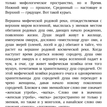
только мифологическое пространство, но и Время.
Нижний мир — прошлое, Срединный — настоящее и
Верх­ний — грядущее. Вот такой курьез.
Вершина мифической родовой реки, отождествляемая с
верхним миром вселенной, мыслилась у эвенков местом
обитания родовых душ оми, дающих начало рождению,
появлению жизни. Души людей живут в жилище,
именуемом омирук, дословно «вместилище душ» оми, а
души зверей (оленей, лосей и др.) обитают в тайге, что
растет на вершине родовой космической реки. Когда
наступит время родиться новому сородичу, душа оми
покидает омирук и с верхнего мира вселенной падает в
чум, в очаг, где живет мифическая хозяйка огня того
мушун, почитаемая за хранительницу душ сородичей. От
этой мифической хозяйки родового очага и одновременно
хранительницы душ сородичей душа оми переходит в
чрево женщины, давая начало новому поколению
сородичей. Близкое к оми эвенкийское слово оме означает
«женская утроба», «матка». Слово оме в значении
«женская утроба», «матка» распространено не только у
эвенков, но также и у монголов, а нанайское слово омо
означает «гнездо», «логовище», «нора».