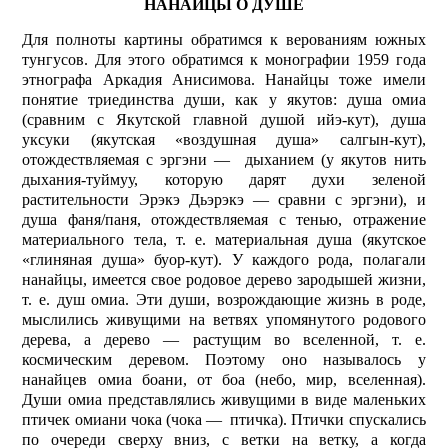
НАНАЙЦЫ О ДУШЕ
Для полноты картины обратимся к верованиям южных
тунгусов. Для этого обратимся к монографии 1959 года
этнографа Аркадия Анисимова. Нанайцы тоже имели
понятие триединства души, как у якутов: душа омиа
(сравним с Якутской главной душой ийэ-кут), душа
уксуки (якутская «воздушная душа» салгын-кут),
отождествляемая с эргэни — дыханием (у якутов нить
дыхания-туймуу, которую дарят духи зеленой
растительности Эрэкэ Дьэрэкэ — сравни с эргэни), и
душа фаня/паня, отождествляемая с тенью, отражение
материального тела, т. е. материальная душа (якутское
«глиняная душа» буор-кут). У каждого рода, полагали
нанайцы, имеется свое родовое дерево зародышей жизни,
т. е. душ омиа. Эти души, возрождающие жизнь в роде,
мыслились живущими на ветвях упомянутого родового
дерева, а дерево — растущим во вселенной, т. е.
космическим деревом. Поэтому оно называлось у
нанайцев омиа боани, от боа (небо, мир, вселенная).
Души омиа представлялись живущими в виде маленьких
птичек омиани чока (чока — птичка). Птички спускались
по очереди сверху вниз, с ветки на ветку, а когда