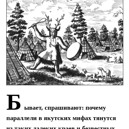
Б
ывает, спрашивают: почему
параллели в якутских мифах тянутся
из таких далеких краев и безвестных