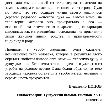
достигали самой нижней из веток дерева, то летели на
землю к людям и вселялись в женщин своего рода. Судя
по тому, что это родящее жизнь дерево мыслилось
деревом родового женского духа — Омсон мама, на
территории которого оно произрастало в боа —
вселенной, эта тотемическая в архетипе реинкарнация
мыслилась как матрилинейная, основанная на признании
лишь женской линии родства и принадлежности
индивида к роду.
Проникая в утробу женщины, омиа оживляет
возникающее тело человека, которое в результате этого
обретает свойства живого организма — телес­ную душу и
душу дыхания. Если омиа этого не сделает и удалится из
утробы на родовое дерево Омиа боани обратно, то тело
зародыша человека останется в утробе матери мерт­вым и
беременность прекратится.
Владимир ПОПОВ
Иллюстрация: Тунгусский шаман. Рисунок XVII
столетия