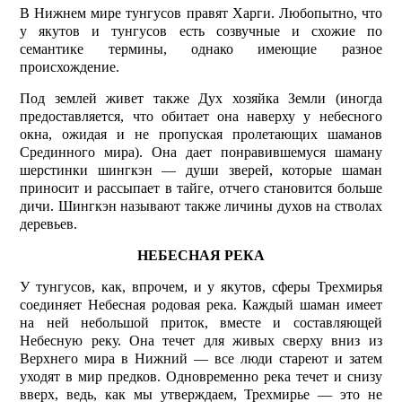
В Нижнем мире тунгусов правят Харги. Любопытно, что
у якутов и тунгусов есть созвучные и схожие по
семантике термины, однако имеющие разное
происхождение.
Под землей живет также Дух хозяйка Земли (иногда
предоставляется, что обитает она наверху у небесного
окна, ожидая и не пропуская пролетающих шаманов
Срединного мира). Она дает понравившемуся шаману
шерстинки шингкэн — души зверей, которые шаман
приносит и рассыпает в тайге, отчего становится больше
дичи. Шингкэн называют также личины духов на стволах
деревьев.
НЕБЕСНАЯ РЕКА
У тунгусов, как, впрочем, и у якутов, сферы Трехмирья
соединяет Небесная родовая река. Каждый шаман имеет
на ней небольшой приток, вместе и составляющей
Небесную реку. Она течет для живых сверху вниз из
Верхнего мира в Нижний — все люди стареют и затем
уходят в мир предков. Одновременно река течет и снизу
вверх, ведь, как мы утверждаем, Трехмирье — это не