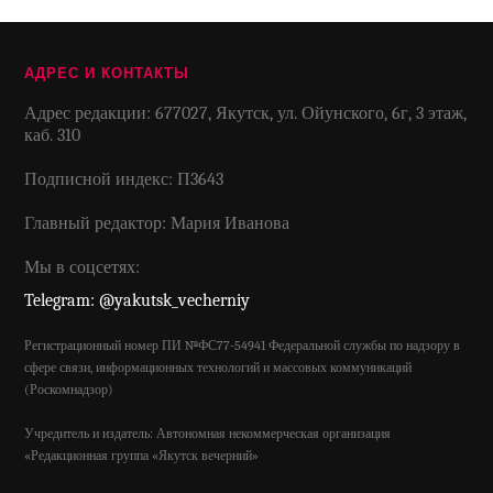
АДРЕС И КОНТАКТЫ
Адрес редакции: 677027, Якутск, ул. Ойунского, 6г, 3 этаж,
каб. 310
Подписной индекс: П3643
Главный редактор: Мария Иванова
Мы в соцсетях:
Telegram: @yakutsk_vecherniy
Регистрационный номер ПИ №ФС77-54941 Федеральной службы по надзору в
сфере связи, информационных технологий и массовых коммуникаций
(Роскомнадзор)
Учредитель и издатель: Автономная некоммерческая организация
«Редакционная группа «Якутск вечерний»