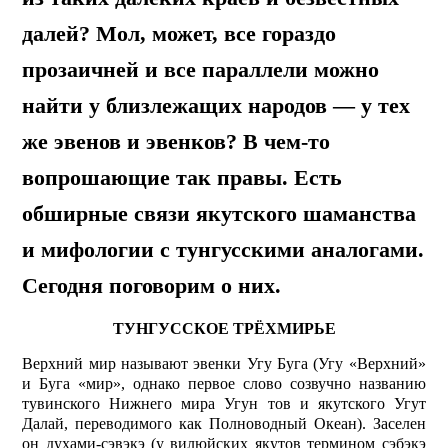
далей? Мол, может, все гораздо
прозаичней и все параллели можно
найти у близлежащих народов — у тех
же эвенов и эвенков? В чем-то
вопрошающие так правы. Есть
обширные связи якутского шаманства
и мифологии с тунгусскими аналогами.
Сегодня поговорим о них.
ТУНГУССКОЕ ТРЁХМИРЬЕ
Верхний мир называют эвенки Угу Буга (Угу «Верхний»
и Буга «мир», однако первое слово созвучно названию
тувинского Нижнего мира Угун тов и якутского Угут
Далай, переводимого как Полноводный Океан). Заселен
он духами-сэвэкэ (у вилюйских якутов термином сэбэкэ