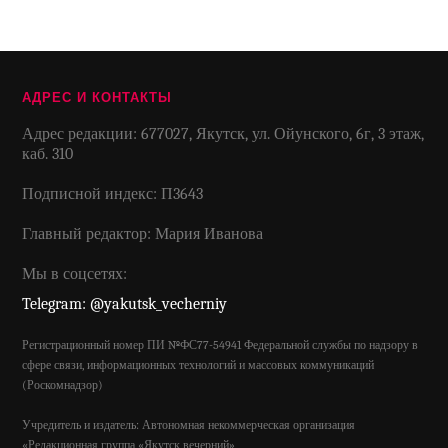
АДРЕС И КОНТАКТЫ
Адрес редакции: 677027, Якутск, ул. Ойунского, 6г, 3 этаж,
каб. 310
Подписной индекс: П3643
Главный редактор: Мария Иванова
Мы в соцсетях:
Telegram: @yakutsk_vecherniy
Регистрационный номер ПИ №ФС77-54941 Федеральной службы по надзору в
сфере связи, информационных технологий и массовых коммуникаций
(Роскомнадзор)
Учредитель и издатель: Автономная некоммерческая организация
«Редакционная группа «Якутск вечерний»