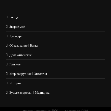
Город
Зверьё моё
Культура
Образование | Наука
Дела житейские
Главное
Мир вокруг нас | Экология
История
Будьте здоровы! | Медицина
Якутск Вечерний © 2026
Хостинг от
uWeb