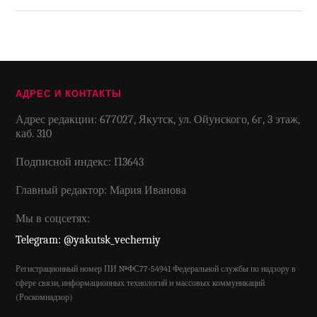
АДРЕС И КОНТАКТЫ
Адрес редакции: 677027, Якутск, ул. Ойунского, 6г, 3 этаж,
каб. 310
Подписной индекс: П3643
Главный редактор: Мария Иванова
Мы в соцсетях:
Telegram: @yakutsk_vecherniy
Регистрационный номер ПИ №ФС77-54941 Федеральной службы по надзору в
сфере связи, информационных технологий и массовых коммуникаций
(Роскомнадзор)