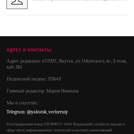
АДРЕС И КОНТАКТЫ
Адрес редакции: 677027, Якутск, ул. Ойунского, 6г, 3 этаж,
каб. 310
Подписной индекс: П3643
Главный редактор: Мария Иванова
Мы в соцсетях:
Telegram: @yakutsk_vecherniy
Регистрационный номер ПИ №ФС77-54941 Федеральной службы по надзору в
сфере связи, информационных технологий и массовых коммуникаций