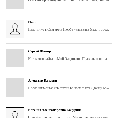
Обожаю Арбенину ❤️ раз 25 на концерта была, специа...
Иван
Нелогично в Сангаре и Нюрбе указывать (село, город...
Сергей Жомир
Нет такого сайта - «Мой Эльдикан». Правильно он на...
Алексанр Бачурин
После комментариев статьи во всех газетах дочку Ба...
Евгения Александровна Бачурина
Спасибо огромное за статью. Мы очень надеемся что ...